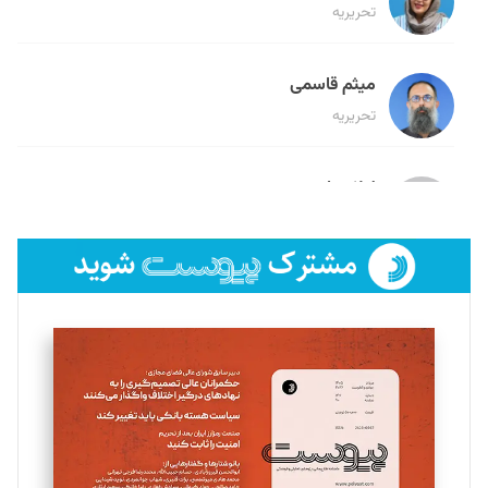
تحریریه
میثم قاسمی
تحریریه
لیلا حنارود
تحریریه
فائزه فتحی رستمی
تحریریه
سروش کرمیان
تحریریه