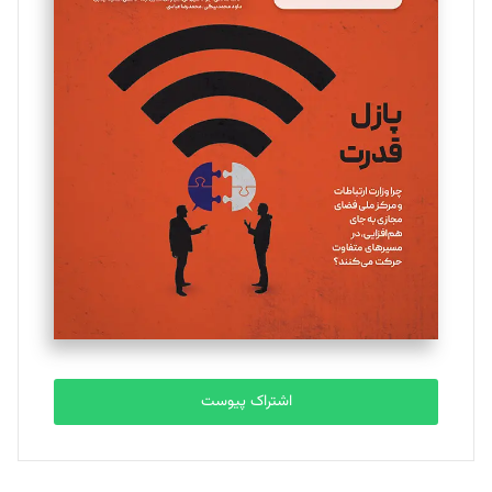
مینا پاکدل
تحریریه
یسنا امان‌پور
تحریریه
ملینا جعفری
تحریریه
مصطفی مسجدی آرانی
تحریریه
اشتراک پیوست
بابک نقاش
تحریریه