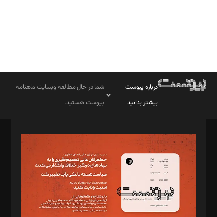
درباره پیوست
شما در حال مطالعه وبسایت ماهنامه
بیشتر بدانید
پیوست هستید.
صاحب امتیاز: موسسه پرسش (پویندگان راز ستاره شمال)
مدیر مسئول: محمدباقر اثنی‌عشری
سردبیر: مهرک محمودی
دبیر تحریریه: میثم قاسمی
د‌بیر ناداستان: سمانه سمیع
د‌بیر خدمت و تجارت: ابوالفضل رجبی
د‌بیر حقوق فناوری: حسام‌الدین ایپکچی