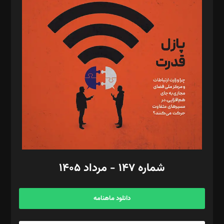
د‌بیر پیوست جهان: مینا پاکدل
د‌بیر تحریریه آنلاین: بابک نقاش
تحریریه‌: مجتبی محمود‌ی، آرش برهمند، یسنا امان‌پور، سروش کرمیان،
مصطفی مسجدی آرانی، ابوالفضل رجبی، زهرا فکرانه، فائزه فتحی
رستمی،مصطفی باستان
ویرایش: نگار استاد‌‌آقا
طراح یونیفرم: مجید توکلی
فیلمبرداری و عکاسی: امیر شفیعی، مانی لطفی زاده
گرافیک و صفحه‌آرایی: سید‌سبحان‌علی ثابت
مد‌یر توسعه تجاری: کامبیز برید‌
امور مالی: شاپور رهبری، محمد‌ کاظمی‌نیا
امور اد‌اری: راضیه محمود‌ی
شماره ۱۴۷ - مرداد ۱۴۰۵
مرکز تماس: ۰۲۱۴۲۸۲۴۰۰۰
آگهی و مشترکین: ۰۹۱۹۹۹۹۰۴۵۴
دانلود ماهنامه