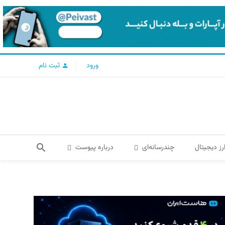
ورود
ثبت نام
رز دیجیتال
چندرسانه‌ای
درباره پیوست