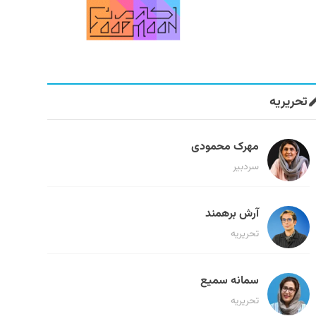
تحریریه
مهرک محمودی
سردبیر
آرش برهمند
تحریریه
سمانه سمیع
تحریریه