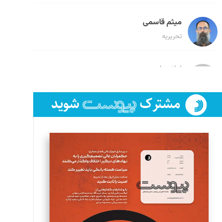
میثم قاسمی
تحریریه
لیلا حنارود
تحریریه
فائزه فتحی رستمی
تحریریه
سروش کرمیان
تحریریه
مینا پاکدل