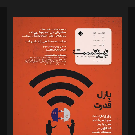
صاحب امتیاز: موسسه پرسش (پویندگان راز ستاره شمال)
مدیر مسئول: محمدباقر اثنی‌عشری
سردبیر: مهرک محمودی
دبیر تحریریه: میثم قاسمی
د‌بیر ناداستان: سمانه سمیع
د‌بیر خدمت و تجارت: ابوالفضل رجبی
د‌بیر حقوق فناوری: حسام‌الدین ایپکچی
د‌بیر پیوست جهان: مینا پاکدل
د‌بیر تحریریه آنلاین: بابک نقاش
تحریریه‌: مجتبی محمود‌ی، آرش برهمند، یسنا امان‌پور، سروش کرمیان،
مصطفی مسجدی آرانی، ابوالفضل رجبی، زهرا فکرانه، فائزه فتحی
رستمی،مصطفی باستان
ویرایش: نگار استاد‌‌آقا
طراح یونیفرم: مجید توکلی
فیلمبرداری و عکاسی: امیر شفیعی، مانی لطفی زاده