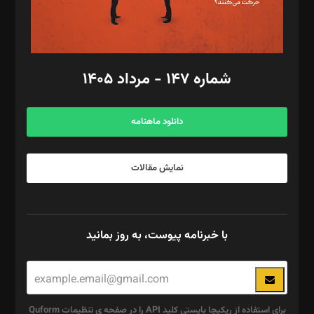
گرافیک و صفحه‌آرایی: سید‌سبحان‌علی ثابت
مد‌یر توسعه تجاری: کامبیز برید‌
امور مالی: شاپور رهبری، محمد‌ کاظمی‌نیا
امور اد‌اری: راضیه محمود‌ی
شماره ۱۴۷ - مرداد ۱۴۰۵
مرکز تماس: ۰۲۱۴۲۸۲۴۰۰۰
آگهی و مشترکین: ۰۹۱۹۹۹۹۰۴۵۴
دانلود ماهنامه
نمایش مقالات
با خبرنامه پیوست، به روز بمانید
برای استفاده از ریکپچا بایستی کلید API را در صفحه ی تنظیمات Quform