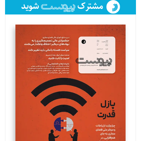
فائزه فتحی رستمی
تحریریه
سروش کرمیان
تحریریه
مینا پاکدل
تحریریه
یسنا امان‌پور
تحریریه
ملینا جعفری