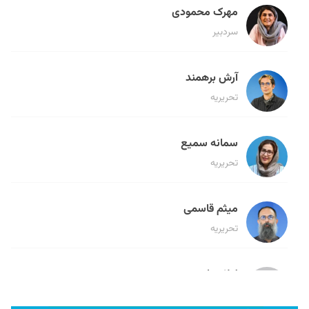
مهرک محمودی
سردبیر
آرش برهمند
تحریریه
سمانه سمیع
تحریریه
میثم قاسمی
تحریریه
لیلا حنارود
تحریریه