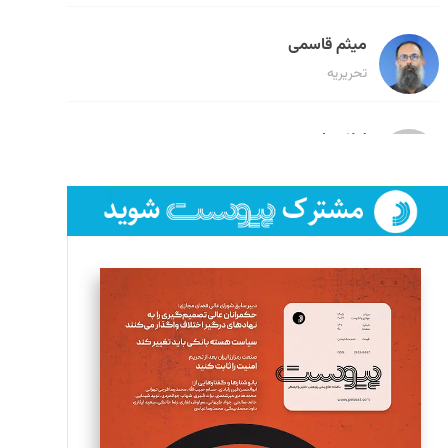
میثم قاسمی
تحریریه
لیلا حنارود
تحریریه
فائزه فتحی رستمی
تحریریه
سروش کرمیان
تحریریه
مینا پاکدل