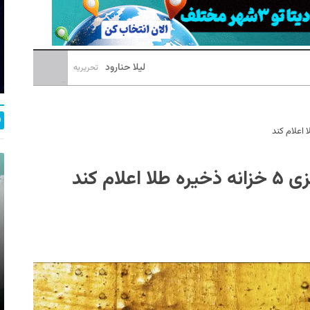
لیلا حنارود
تحریریه
م کند