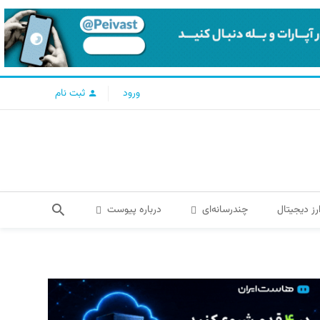
ورود
ثبت نام
رز دیجیتال
چندرسانه‌ای
درباره پیوست