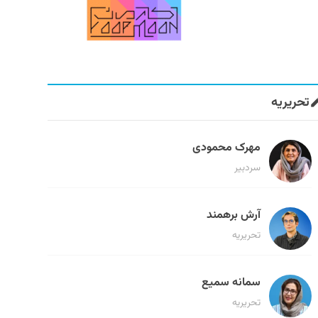
تحریریه
مهرک محمودی
سردبیر
آرش برهمند
تحریریه
سمانه سمیع
تحریریه