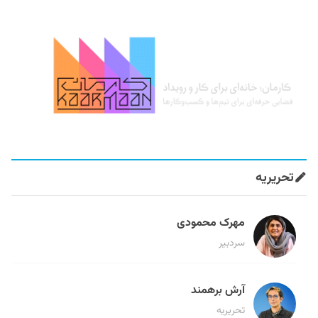
تحریریه
مهرک محمودی
سردبیر
آرش برهمند
تحریریه