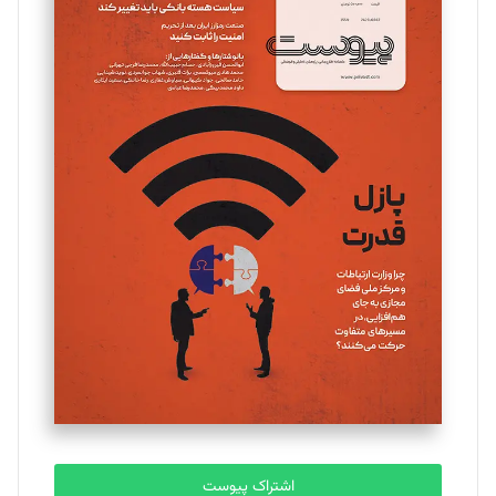
تحریریه
مینا پاکدل
تحریریه
یسنا امان‌پور
تحریریه
ملینا جعفری
تحریریه
مصطفی مسجدی آرانی
تحریریه
اشتراک پیوست