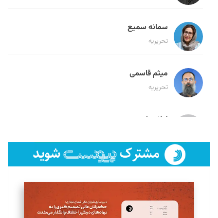
سمانه سمیع
تحریریه
میثم قاسمی
تحریریه
لیلا حنارود
تحریریه
فائزه فتحی رستمی
تحریریه
سروش کرمیان