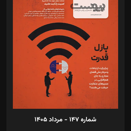
د‌بیر خدمت و تجارت: ابوالفضل رجبی
د‌بیر حقوق فناوری: حسام‌الدین ایپکچی
د‌بیر پیوست جهان: مینا پاکدل
د‌بیر تحریریه آنلاین: بابک نقاش
تحریریه‌: مجتبی محمود‌ی، آرش برهمند، یسنا امان‌پور، سروش کرمیان،
مصطفی مسجدی آرانی، ابوالفضل رجبی، زهرا فکرانه، فائزه فتحی
رستمی،مصطفی باستان
ویرایش: نگار استاد‌‌آقا
طراح یونیفرم: مجید توکلی
فیلمبرداری و عکاسی: امیر شفیعی، مانی لطفی زاده
گرافیک و صفحه‌آرایی: سید‌سبحان‌علی ثابت
مد‌یر توسعه تجاری: کامبیز برید‌
امور مالی: شاپور رهبری، محمد‌ کاظمی‌نیا
امور اد‌اری: راضیه محمود‌ی
شماره ۱۴۷ - مرداد ۱۴۰۵
مرکز تماس: ۰۲۱۴۲۸۲۴۰۰۰
آگهی و مشترکین: ۰۹۱۹۹۹۹۰۴۵۴