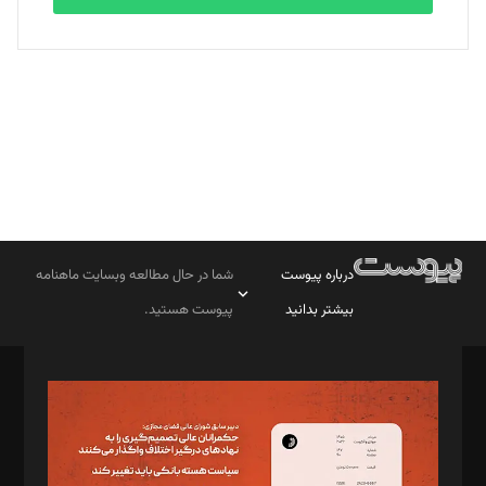
بابک نقاش
تحریریه
درباره پیوست
شما در حال مطالعه وبسایت ماهنامه
بیشتر بدانید
پیوست هستید.
صاحب امتیاز: موسسه پرسش (پویندگان راز ستاره شمال)
مدیر مسئول: محمدباقر اثنی‌عشری
سردبیر: مهرک محمودی
دبیر تحریریه: میثم قاسمی
د‌بیر ناداستان: سمانه سمیع