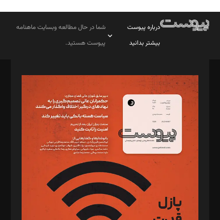
درباره پیوست
شما در حال مطالعه وبسایت ماهنامه
بیشتر بدانید
پیوست هستید.
صاحب امتیاز: موسسه پرسش (پویندگان راز ستاره شمال)
مدیر مسئول: محمدباقر اثنی‌عشری
سردبیر: مهرک محمودی
دبیر تحریریه: میثم قاسمی
د‌بیر ناداستان: سمانه سمیع
د‌بیر خدمت و تجارت: ابوالفضل رجبی
د‌بیر حقوق فناوری: حسام‌الدین ایپکچی
د‌بیر پیوست جهان: مینا پاکدل
د‌بیر تحریریه آنلاین: بابک نقاش
تحریریه‌: مجتبی محمود‌ی، آرش برهمند، یسنا امان‌پور، سروش کرمیان،
مصطفی مسجدی آرانی، ابوالفضل رجبی، زهرا فکرانه، فائزه فتحی
رستمی،مصطفی باستان