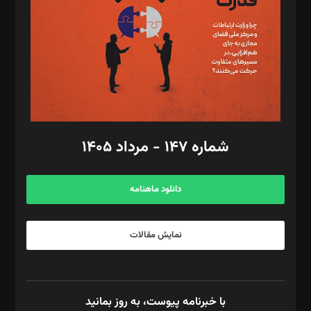
ویرایش: نگار استاد‌‌آقا
طراح یونیفرم: مجید توکلی
فیلمبرداری و عکاسی: امیر شفیعی، مانی لطفی زاده
گرافیک و صفحه‌آرایی: سید‌سبحان‌علی ثابت
مد‌یر توسعه تجاری: کامبیز برید‌
امور مالی: شاپور رهبری، محمد‌ کاظمی‌نیا
امور اد‌اری: راضیه محمود‌ی
شماره ۱۴۷ - مرداد ۱۴۰۵
مرکز تماس: ۰۲۱۴۲۸۲۴۰۰۰
آگهی و مشترکین: ۰۹۱۹۹۹۹۰۴۵۴
دانلود ماهنامه
نمایش مقالات
با خبرنامه پیوست، به روز بمانید