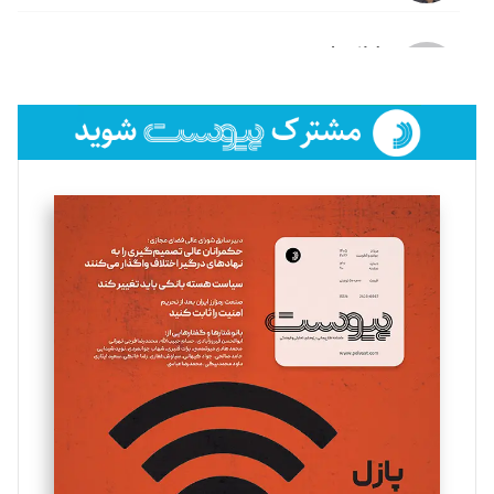
لیلا حنارود
تحریریه
فائزه فتحی رستمی
تحریریه
سروش کرمیان
تحریریه
مینا پاکدل
تحریریه
یسنا امان‌پور