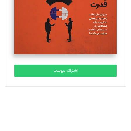
تحریریه
ملینا جعفری
تحریریه
مصطفی مسجدی آرانی
تحریریه
اشتراک پیوست
بابک نقاش
تحریریه