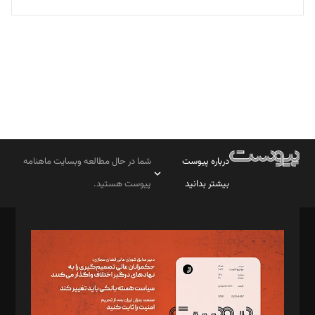
تحریریه
درباره پیوست
شما در حال مطالعه وبسایت ماهنامه
بیشتر بدانید
پیوست هستید.
صاحب امتیاز: موسسه پرسش (پویندگان راز ستاره شمال)
مدیر مسئول: محمدباقر اثنی‌عشری
سردبیر: مهرک محمودی
دبیر تحریریه: میثم قاسمی
د‌بیر ناداستان: سمانه سمیع