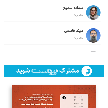
سمانه سمیع
تحریریه
میثم قاسمی
تحریریه
لیلا حنارود
تحریریه
فائزه فتحی رستمی
تحریریه
سروش کرمیان
تحریریه