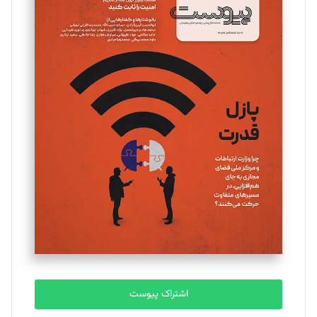
مینا پاکدل
تحریریه
یسنا امان‌پور
تحریریه
ملینا جعفری
تحریریه
مصطفی مسجدی آرانی
تحریریه
اشتراک پیوست
بابک نقاش