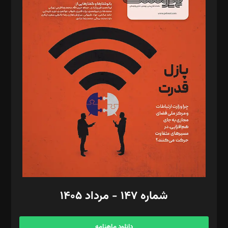
د‌بیر خدمت و تجارت: ابوالفضل رجبی
د‌بیر حقوق فناوری: حسام‌الدین ایپکچی
د‌بیر پیوست جهان: مینا پاکدل
د‌بیر تحریریه آنلاین: بابک نقاش
تحریریه‌: مجتبی محمود‌ی، آرش برهمند، یسنا امان‌پور، سروش کرمیان،
مصطفی مسجدی آرانی، ابوالفضل رجبی، زهرا فکرانه، فائزه فتحی
رستمی،مصطفی باستان
ویرایش: نگار استاد‌‌آقا
طراح یونیفرم: مجید توکلی
فیلمبرداری و عکاسی: امیر شفیعی، مانی لطفی زاده
گرافیک و صفحه‌آرایی: سید‌سبحان‌علی ثابت
مد‌یر توسعه تجاری: کامبیز برید‌
امور مالی: شاپور رهبری، محمد‌ کاظمی‌نیا
امور اد‌اری: راضیه محمود‌ی
شماره ۱۴۷ - مرداد ۱۴۰۵
مرکز تماس: ۰۲۱۴۲۸۲۴۰۰۰
آگهی و مشترکین: ۰۹۱۹۹۹۹۰۴۵۴
دانلود ماهنامه