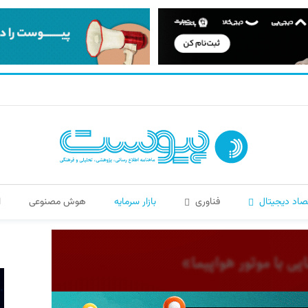
صاد دیجیتال
فناوری
بازار سرمایه
هوش مصنوعی
ا