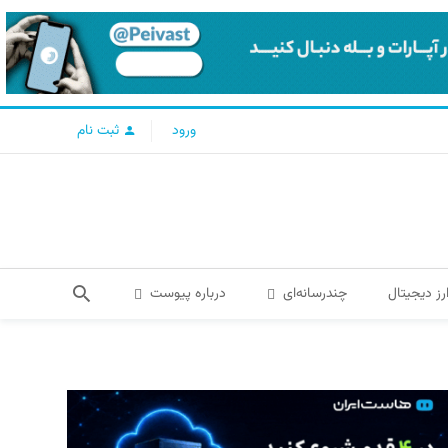
ورود
ثبت نام
رز دیجیتال
چندرسانه‌ای
درباره پیوست