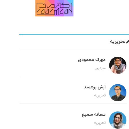
تحریریه
مهرک محمودی
سردبیر
آرش برهمند
تحریریه
سمانه سمیع
تحریریه