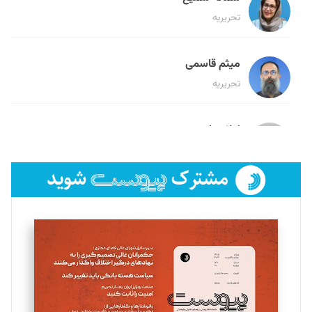
تحریریه
میثم قاسمی
تحریریه
لیلا حنارود
تحریریه
فائزه فتحی رستمی
تحریریه
سروش کرمیان
تحریریه