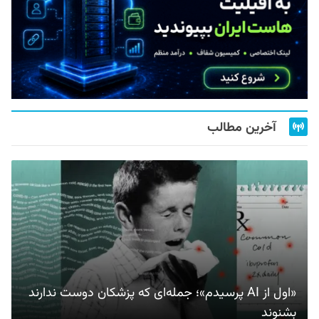
آخرین مطالب
«اول از AI پرسیدم»؛ جمله‌ای که پزشکان دوست ندارند
بشنوند