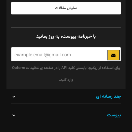
نمایش مقالات
با خبرنامه پیوست، به روز بمانید
برای استفاده از ریکپچا بایستی کلید API را در صفحه ی تنظیمات Quform
وارد کنید.
این
چند رسانه ای
قسمت
پیوست
نباید
خالی