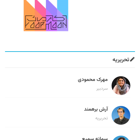
تحریریه
مهرک محمودی
سردبیر
آرش برهمند
تحریریه
سمانه سمیع