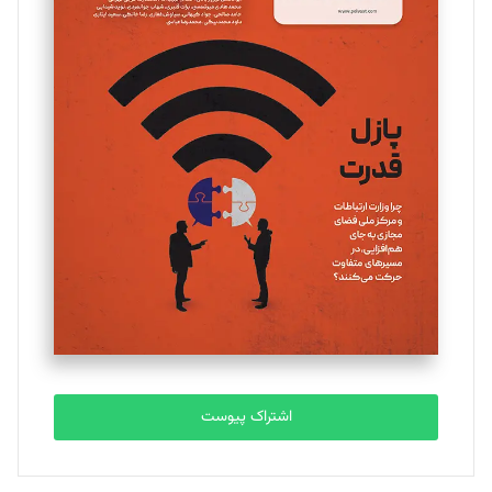
مینا پاکدل
تحریریه
یسنا امان‌پور
تحریریه
ملینا جعفری
تحریریه
مصطفی مسجدی آرانی
تحریریه
اشتراک پیوست
بابک نقاش
تحریریه