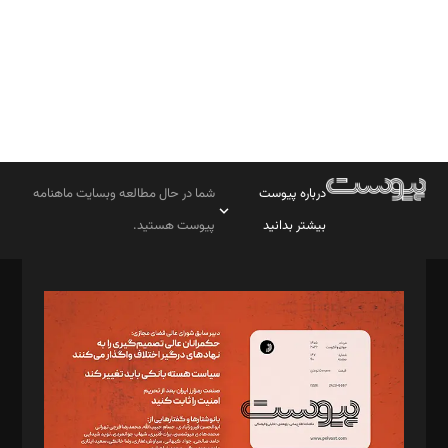
درباره پیوست
شما در حال مطالعه وبسایت ماهنامه
بیشتر بدانید
پیوست هستید.
صاحب امتیاز: موسسه پرسش (پویندگان راز ستاره شمال)
مدیر مسئول: محمدباقر اثنی‌عشری
سردبیر: مهرک محمودی
دبیر تحریریه: میثم قاسمی
د‌بیر ناداستان: سمانه سمیع
د‌بیر خدمت و تجارت: ابوالفضل رجبی
د‌بیر حقوق فناوری: حسام‌الدین ایپکچی