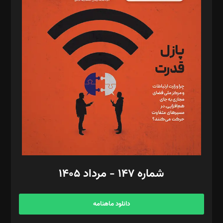
د‌بیر پیوست جهان: مینا پاکدل
د‌بیر تحریریه آنلاین: بابک نقاش
تحریریه‌: مجتبی محمود‌ی، آرش برهمند، یسنا امان‌پور، سروش کرمیان،
مصطفی مسجدی آرانی، ابوالفضل رجبی، زهرا فکرانه، فائزه فتحی
رستمی،مصطفی باستان
ویرایش: نگار استاد‌‌آقا
طراح یونیفرم: مجید توکلی
فیلمبرداری و عکاسی: امیر شفیعی، مانی لطفی زاده
گرافیک و صفحه‌آرایی: سید‌سبحان‌علی ثابت
مد‌یر توسعه تجاری: کامبیز برید‌
امور مالی: شاپور رهبری، محمد‌ کاظمی‌نیا
امور اد‌اری: راضیه محمود‌ی
شماره ۱۴۷ - مرداد ۱۴۰۵
مرکز تماس: ۰۲۱۴۲۸۲۴۰۰۰
آگهی و مشترکین: ۰۹۱۹۹۹۹۰۴۵۴
دانلود ماهنامه