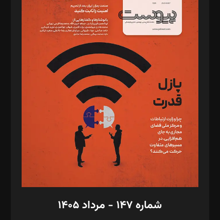
د‌بیر ناداستان: سمانه سمیع
د‌بیر خدمت و تجارت: ابوالفضل رجبی
د‌بیر حقوق فناوری: حسام‌الدین ایپکچی
د‌بیر پیوست جهان: مینا پاکدل
د‌بیر تحریریه آنلاین: بابک نقاش
تحریریه‌: مجتبی محمود‌ی، آرش برهمند، یسنا امان‌پور، سروش کرمیان،
مصطفی مسجدی آرانی، ابوالفضل رجبی، زهرا فکرانه، فائزه فتحی
رستمی،مصطفی باستان
ویرایش: نگار استاد‌‌آقا
طراح یونیفرم: مجید توکلی
فیلمبرداری و عکاسی: امیر شفیعی، مانی لطفی زاده
گرافیک و صفحه‌آرایی: سید‌سبحان‌علی ثابت
مد‌یر توسعه تجاری: کامبیز برید‌
امور مالی: شاپور رهبری، محمد‌ کاظمی‌نیا
امور اد‌اری: راضیه محمود‌ی
شماره ۱۴۷ - مرداد ۱۴۰۵
مرکز تماس: ۰۲۱۴۲۸۲۴۰۰۰