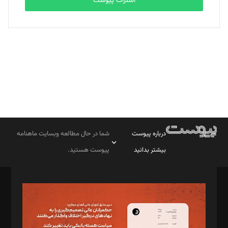
اشتراک پیوست
بابک نقاش
تحریریه
درباره پیوست
شما در حال مطالعه وبسایت ماهنامه
بیشتر بدانید
پیوست هستید.
صاحب امتیاز: موسسه پرسش (پویندگان راز ستاره شمال)
مدیر مسئول: محمدباقر اثنی‌عشری
سردبیر: مهرک محمودی
دبیر تحریریه: میثم قاسمی