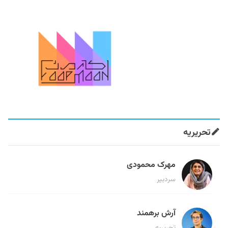
تحریریه
مهرک محمودی
سردبیر
آرش برهمند
تحریریه