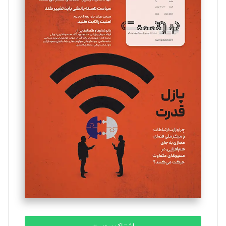
تحریریه
مینا پاکدل
تحریریه
یسنا امان‌پور
تحریریه
ملینا جعفری
تحریریه
مصطفی مسجدی آرانی
تحریریه