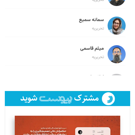
سمانه سمیع
تحریریه
میثم قاسمی
تحریریه
لیلا حنارود
تحریریه
فائزه فتحی رستمی
تحریریه
سروش کرمیان