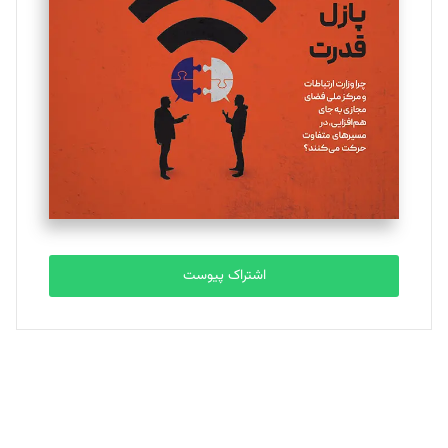
یسنا امان‌پور
تحریریه
ملینا جعفری
تحریریه
مصطفی مسجدی آرانی
تحریریه
اشتراک پیوست
بابک نقاش
تحریریه