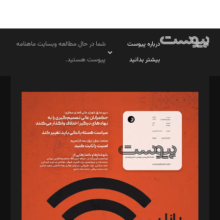
درباره پیوست
شما در حال مطالعه وبسایت ماهنامه
بیشتر بدانید
پیوست هستید.
صاحب امتیاز: موسسه پرسش (پویندگان راز ستاره شمال)
مدیر مسئول: محمدباقر اثنی‌عشری
سردبیر: مهرک محمودی
دبیر تحریریه: میثم قاسمی
د‌بیر ناداستان: سمانه سمیع
د‌بیر خدمت و تجارت: ابوالفضل رجبی
د‌بیر حقوق فناوری: حسام‌الدین ایپکچی
د‌بیر پیوست جهان: مینا پاکدل
د‌بیر تحریریه آنلاین: بابک نقاش
تحریریه‌: مجتبی محمود‌ی، آرش برهمند، یسنا امان‌پور، سروش کرمیان،