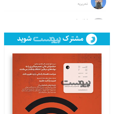
تحریریه
لیلا حنارود
تحریریه
فائزه فتحی رستمی
تحریریه
سروش کرمیان
تحریریه
مینا پاکدل
تحریریه