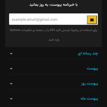
با خبرنامه پیوست، به روز بمانید
برای استفاده از ریکپچا بایستی کلید API را در صفحه ی تنظیمات Quform
وارد کنید.
این
چند رسانه ای
قسمت
پیوست
نباید
خالی
پیوست روز
رها
شود.
پیوست ماه