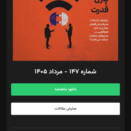
مصطفی مسجدی آرانی، ابوالفضل رجبی، زهرا فکرانه، فائزه فتحی
رستمی،مصطفی باستان
ویرایش: نگار استاد‌‌آقا
طراح یونیفرم: مجید توکلی
فیلمبرداری و عکاسی: امیر شفیعی، مانی لطفی زاده
گرافیک و صفحه‌آرایی: سید‌سبحان‌علی ثابت
مد‌یر توسعه تجاری: کامبیز برید‌
امور مالی: شاپور رهبری، محمد‌ کاظمی‌نیا
امور اد‌اری: راضیه محمود‌ی
شماره ۱۴۷ - مرداد ۱۴۰۵
مرکز تماس: ۰۲۱۴۲۸۲۴۰۰۰
آگهی و مشترکین: ۰۹۱۹۹۹۹۰۴۵۴
دانلود ماهنامه
نمایش مقالات