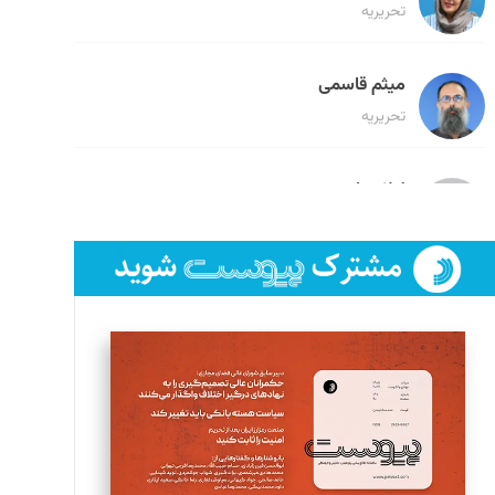
تحریریه
میثم قاسمی
تحریریه
لیلا حنارود
تحریریه
فائزه فتحی رستمی
تحریریه
سروش کرمیان
تحریریه