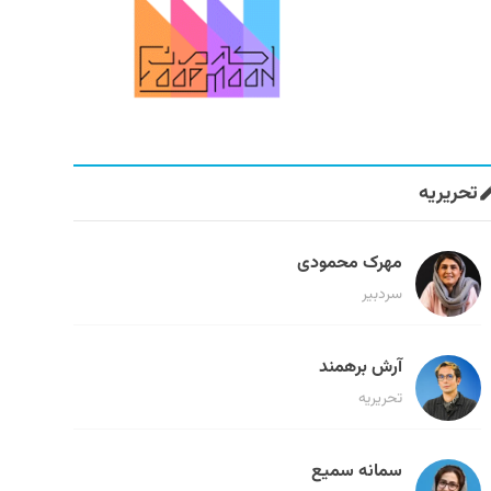
تحریریه
مهرک محمودی
سردبیر
آرش برهمند
تحریریه
سمانه سمیع