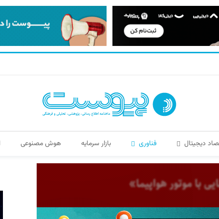
صاد دیجیتال
فناوری
بازار سرمایه
هوش مصنوعی
ا