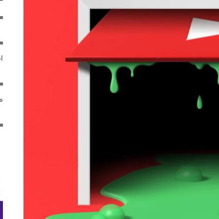
ایر
مص