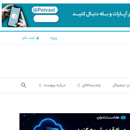
ورود
ثبت نام
رز دیجیتال
چندرسانه‌ای
درباره پیوست