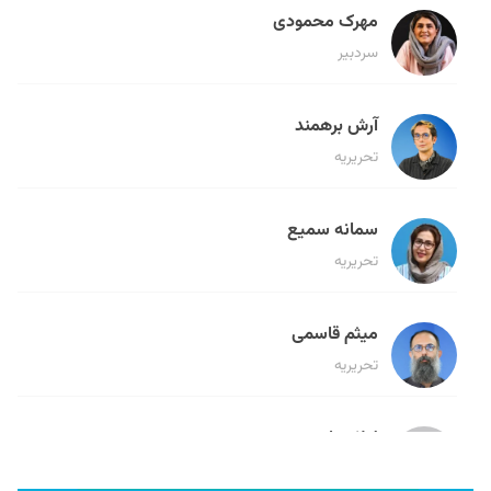
مهرک محمودی
سردبیر
آرش برهمند
تحریریه
سمانه سمیع
تحریریه
میثم قاسمی
تحریریه
لیلا حنارود
تحریریه