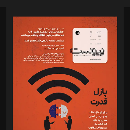
صاحب امتیاز: موسسه پرسش (پویندگان راز ستاره شمال)
مدیر مسئول: محمدباقر اثنی‌عشری
سردبیر: مهرک محمودی
دبیر تحریریه: میثم قاسمی
د‌بیر ناداستان: سمانه سمیع
د‌بیر خدمت و تجارت: ابوالفضل رجبی
د‌بیر حقوق فناوری: حسام‌الدین ایپکچی
د‌بیر پیوست جهان: مینا پاکدل
د‌بیر تحریریه آنلاین: بابک نقاش
تحریریه‌: مجتبی محمود‌ی، آرش برهمند، یسنا امان‌پور، سروش کرمیان،
مصطفی مسجدی آرانی، ابوالفضل رجبی، زهرا فکرانه، فائزه فتحی
رستمی،مصطفی باستان
ویرایش: نگار استاد‌‌آقا
طراح یونیفرم: مجید توکلی
فیلمبرداری و عکاسی: امیر شفیعی، مانی لطفی زاده