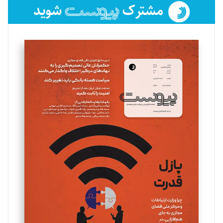
فائزه فتحی رستمی
تحریریه
سروش کرمیان
تحریریه
مینا پاکدل
تحریریه
یسنا امان‌پور
تحریریه
ملینا جعفری