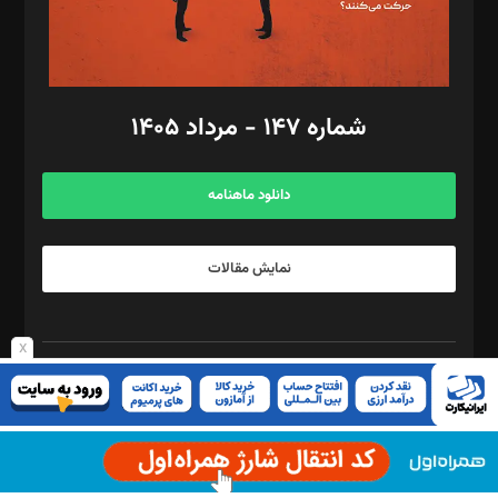
گرافیک و صفحه‌آرایی: سید‌سبحان‌علی ثابت
مد‌یر توسعه تجاری: کامبیز برید‌
امور مالی: شاپور رهبری، محمد‌ کاظمی‌نیا
امور اد‌اری: راضیه محمود‌ی
شماره ۱۴۷ - مرداد ۱۴۰۵
مرکز تماس: ۰۲۱۴۲۸۲۴۰۰۰
آگهی و مشترکین: ۰۹۱۹۹۹۹۰۴۵۴
دانلود ماهنامه
نمایش مقالات
x
با خبرنامه پیوست، به روز بمانید
برای استفاده از ریکپچا بایستی کلید API را در صفحه ی تنظیمات Quform