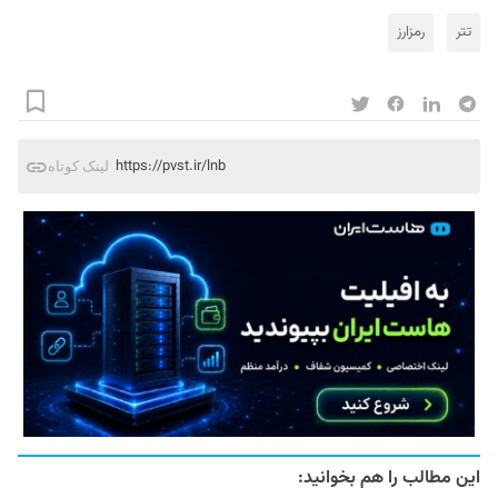
تتر
رمزارز
https://pvst.ir/lnb
لینک کوتاه
این مطالب را هم بخوانید: