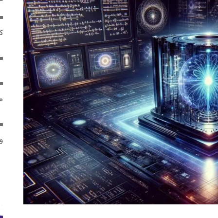
ک
م
و 