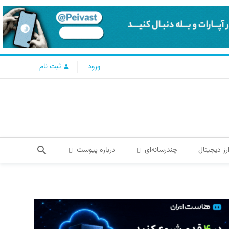
ورود
ثبت نام
رز دیجیتال
چندرسانه‌ای
درباره پیوست