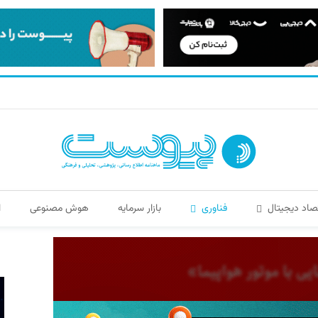
صاد دیجیتال
فناوری
بازار سرمایه
هوش مصنوعی
ا