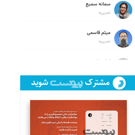
سمانه سمیع
تحریریه
میثم قاسمی
تحریریه
لیلا حنارود
تحریریه
فائزه فتحی رستمی
تحریریه
سروش کرمیان
تحریریه