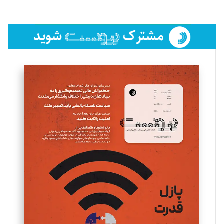
لیلا حنارود
تحریریه
فائزه فتحی رستمی
تحریریه
سروش کرمیان
تحریریه
مینا پاکدل
تحریریه
یسنا امان‌پور
تحریریه