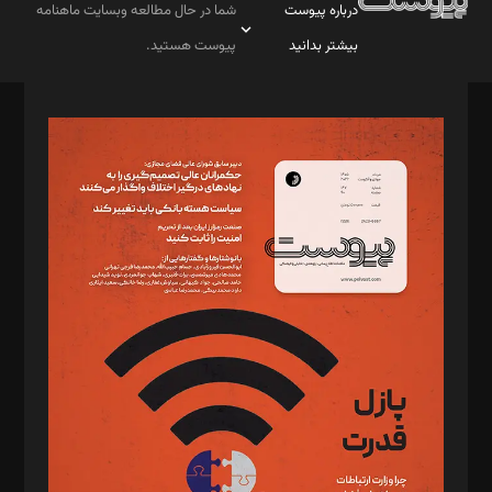
درباره پیوست
شما در حال مطالعه وبسایت ماهنامه
بیشتر بدانید
پیوست هستید.
صاحب امتیاز: موسسه پرسش (پویندگان راز ستاره شمال)
مدیر مسئول: محمدباقر اثنی‌عشری
سردبیر: مهرک محمودی
دبیر تحریریه: میثم قاسمی
د‌بیر ناداستان: سمانه سمیع
د‌بیر خدمت و تجارت: ابوالفضل رجبی
د‌بیر حقوق فناوری: حسام‌الدین ایپکچی
د‌بیر پیوست جهان: مینا پاکدل
د‌بیر تحریریه آنلاین: بابک نقاش
تحریریه‌: مجتبی محمود‌ی، آرش برهمند، یسنا امان‌پور، سروش کرمیان،
مصطفی مسجدی آرانی، ابوالفضل رجبی، زهرا فکرانه، فائزه فتحی
رستمی،مصطفی باستان
ویرایش: نگار استاد‌‌آقا