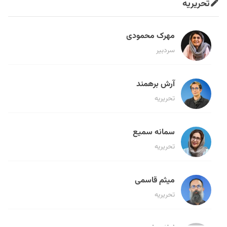
تحریریه
مهرک محمودی
سردبیر
آرش برهمند
تحریریه
سمانه سمیع
تحریریه
میثم قاسمی
تحریریه