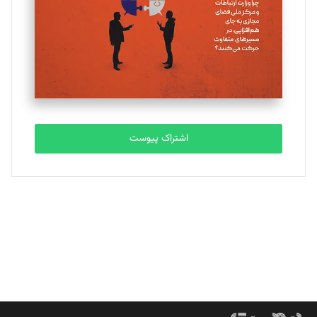
ملینا جعفری
تحریریه
مصطفی مسجدی آرانی
تحریریه
اشتراک پیوست
بابک نقاش
تحریریه