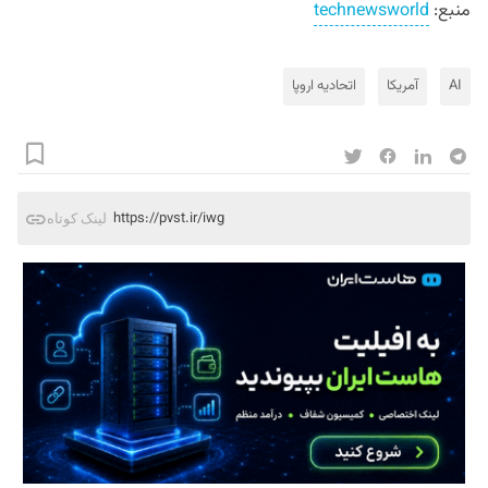
منبع:
technewsworld
AI
آمریکا
اتحادیه اروپا
https://pvst.ir/iwg
لینک کوتاه