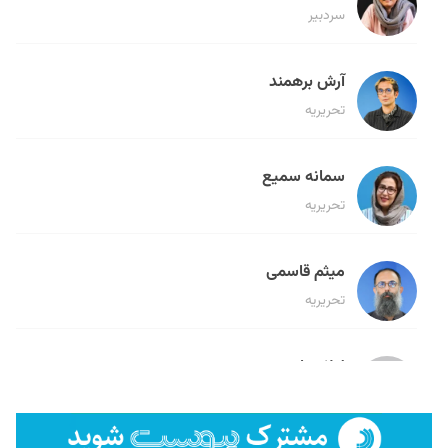
سردبیر
آرش برهمند
تحریریه
سمانه سمیع
تحریریه
میثم قاسمی
تحریریه
لیلا حنارود
تحریریه