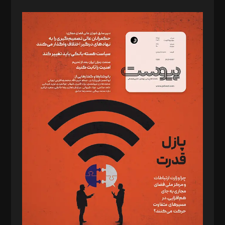
صاحب امتیاز: موسسه پرسش (پویندگان راز ستاره شمال)
مدیر مسئول: محمدباقر اثنی‌عشری
سردبیر: مهرک محمودی
دبیر تحریریه: میثم قاسمی
د‌بیر ناداستان: سمانه سمیع
د‌بیر خدمت و تجارت: ابوالفضل رجبی
د‌بیر حقوق فناوری: حسام‌الدین ایپکچی
د‌بیر پیوست جهان: مینا پاکدل
د‌بیر تحریریه آنلاین: بابک نقاش
تحریریه‌: مجتبی محمود‌ی، آرش برهمند، یسنا امان‌پور، سروش کرمیان،
مصطفی مسجدی آرانی، ابوالفضل رجبی، زهرا فکرانه، فائزه فتحی
رستمی،مصطفی باستان
ویرایش: نگار استاد‌‌آقا
طراح یونیفرم: مجید توکلی
فیلمبرداری و عکاسی: امیر شفیعی، مانی لطفی زاده
گرافیک و صفحه‌آرایی: سید‌سبحان‌علی ثابت