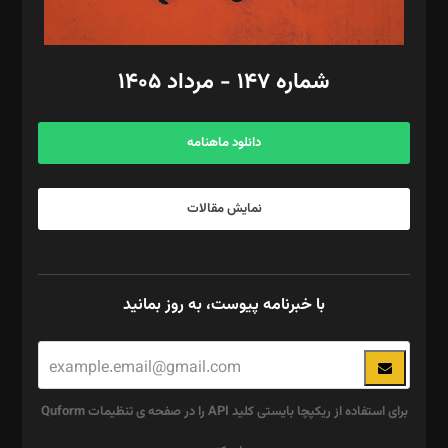
مد‌یر توسعه تجاری: کامبیز برید‌
امور مالی: شاپور رهبری، محمد‌ کاظمی‌نیا
امور اد‌اری: راضیه محمود‌ی
شماره ۱۴۷ - مرداد ۱۴۰۵
مرکز تماس: ۰۲۱۴۲۸۲۴۰۰۰
آگهی و مشترکین: ۰۹۱۹۹۹۹۰۴۵۴
دانلود ماهنامه
نمایش مقالات
با خبرنامه پیوست، به روز بمانید
برای استفاده از ریکپچا بایستی کلید API را در صفحه ی تنظیمات Quform