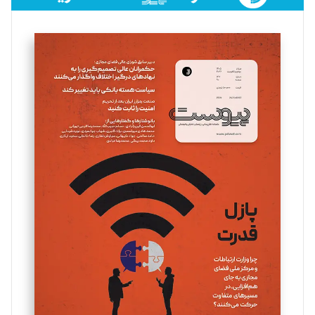
فائزه فتحی رستمی
تحریریه
سروش کرمیان
تحریریه
مینا پاکدل
تحریریه
یسنا امان‌پور
تحریریه
ملینا جعفری
تحریریه