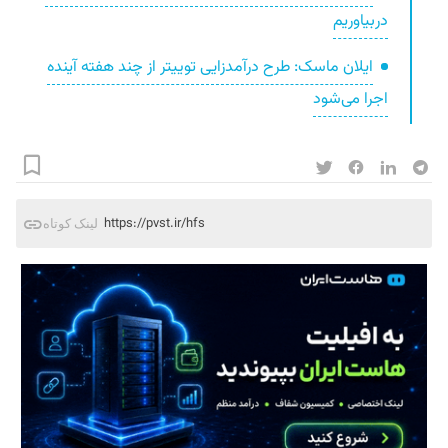
دربیاوریم
ایلان ماسک: طرح درآمدزایی توییتر از چند هفته آینده
اجرا می‌شود
https://pvst.ir/hfs
لینک کوتاه