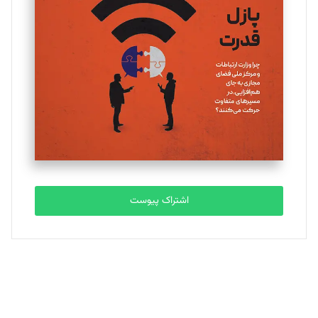
یسنا امان‌پور
تحریریه
ملینا جعفری
تحریریه
مصطفی مسجدی آرانی
تحریریه
اشتراک پیوست
بابک نقاش
تحریریه