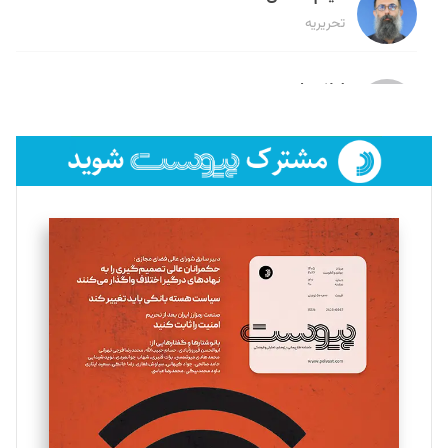
تحریریه
لیلا حنارود
تحریریه
فائزه فتحی رستمی
تحریریه
سروش کرمیان
تحریریه
مینا پاکدل
تحریریه