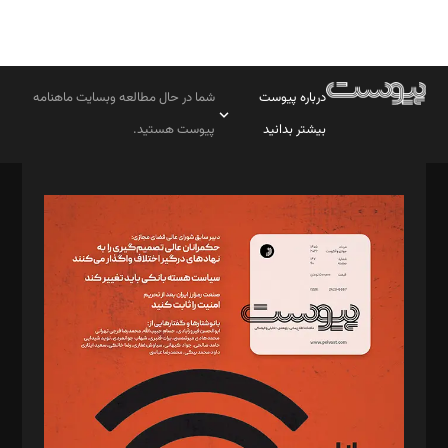
درباره پیوست
شما در حال مطالعه وبسایت ماهنامه
بیشتر بدانید
پیوست هستید.
صاحب امتیاز: موسسه پرسش (پویندگان راز ستاره شمال)
مدیر مسئول: محمدباقر اثنی‌عشری
سردبیر: مهرک محمودی
دبیر تحریریه: میثم قاسمی
د‌بیر ناداستان: سمانه سمیع
د‌بیر خدمت و تجارت: ابوالفضل رجبی
د‌بیر حقوق فناوری: حسام‌الدین ایپکچی
د‌بیر پیوست جهان: مینا پاکدل
د‌بیر تحریریه آنلاین: بابک نقاش
تحریریه‌: مجتبی محمود‌ی، آرش برهمند، یسنا امان‌پور، سروش کرمیان،