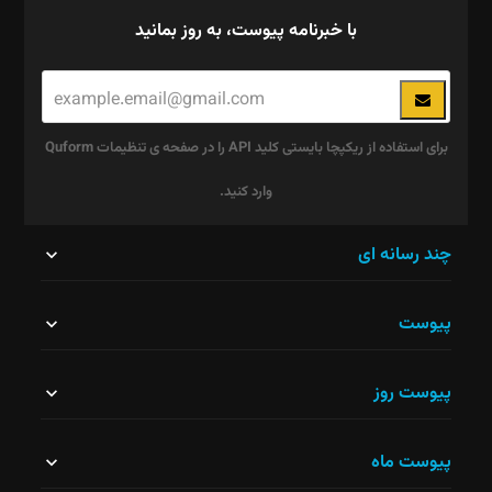
با خبرنامه پیوست، به روز بمانید
برای استفاده از ریکپچا بایستی کلید API را در صفحه ی تنظیمات Quform
وارد کنید.
این
چند رسانه ای
قسمت
پیوست
نباید
خالی
پیوست روز
رها
شود.
پیوست ماه