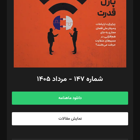
مصطفی مسجدی آرانی، ابوالفضل رجبی، زهرا فکرانه، فائزه فتحی
رستمی،مصطفی باستان
ویرایش: نگار استاد‌‌آقا
طراح یونیفرم: مجید توکلی
فیلمبرداری و عکاسی: امیر شفیعی، مانی لطفی زاده
گرافیک و صفحه‌آرایی: سید‌سبحان‌علی ثابت
مد‌یر توسعه تجاری: کامبیز برید‌
امور مالی: شاپور رهبری، محمد‌ کاظمی‌نیا
امور اد‌اری: راضیه محمود‌ی
شماره ۱۴۷ - مرداد ۱۴۰۵
مرکز تماس: ۰۲۱۴۲۸۲۴۰۰۰
آگهی و مشترکین: ۰۹۱۹۹۹۹۰۴۵۴
دانلود ماهنامه
نمایش مقالات