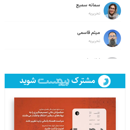
سمانه سمیع
تحریریه
میثم قاسمی
تحریریه
لیلا حنارود
تحریریه
فائزه فتحی رستمی
تحریریه
سروش کرمیان
تحریریه