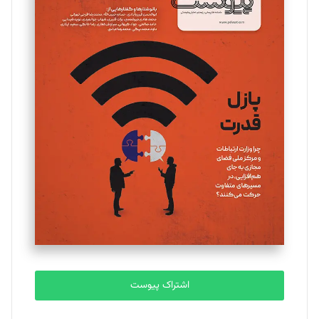
مینا پاکدل
تحریریه
یسنا امان‌پور
تحریریه
ملینا جعفری
تحریریه
مصطفی مسجدی آرانی
تحریریه
اشتراک پیوست
بابک نقاش