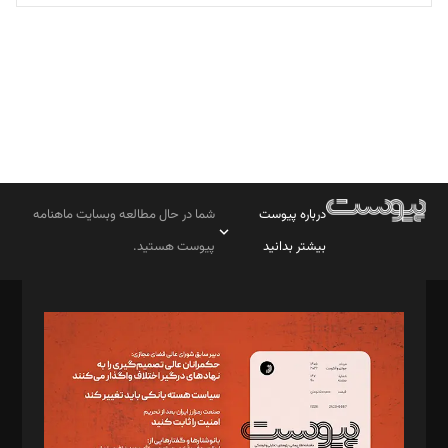
تحریریه
درباره پیوست
شما در حال مطالعه وبسایت ماهنامه
بیشتر بدانید
پیوست هستید.
صاحب امتیاز: موسسه پرسش (پویندگان راز ستاره شمال)
مدیر مسئول: محمدباقر اثنی‌عشری
سردبیر: مهرک محمودی
دبیر تحریریه: میثم قاسمی
د‌بیر ناداستان: سمانه سمیع
د‌بیر خدمت و تجارت: ابوالفضل رجبی