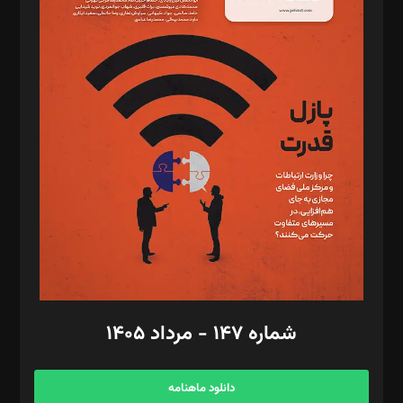
د‌بیر حقوق فناوری: حسام‌الدین ایپکچی
د‌بیر پیوست جهان: مینا پاکدل
د‌بیر تحریریه آنلاین: بابک نقاش
تحریریه‌: مجتبی محمود‌ی، آرش برهمند، یسنا امان‌پور، سروش کرمیان،
مصطفی مسجدی آرانی، ابوالفضل رجبی، زهرا فکرانه، فائزه فتحی
رستمی،مصطفی باستان
ویرایش: نگار استاد‌‌آقا
طراح یونیفرم: مجید توکلی
فیلمبرداری و عکاسی: امیر شفیعی، مانی لطفی زاده
گرافیک و صفحه‌آرایی: سید‌سبحان‌علی ثابت
مد‌یر توسعه تجاری: کامبیز برید‌
امور مالی: شاپور رهبری، محمد‌ کاظمی‌نیا
امور اد‌اری: راضیه محمود‌ی
شماره ۱۴۷ - مرداد ۱۴۰۵
مرکز تماس: ۰۲۱۴۲۸۲۴۰۰۰
آگهی و مشترکین: ۰۹۱۹۹۹۹۰۴۵۴
دانلود ماهنامه