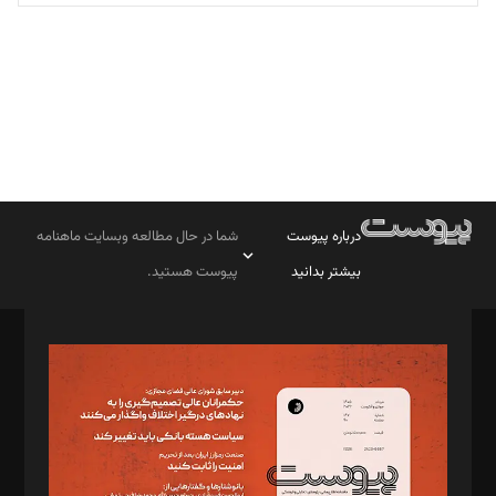
تحریریه
درباره پیوست
شما در حال مطالعه وبسایت ماهنامه
بیشتر بدانید
پیوست هستید.
صاحب امتیاز: موسسه پرسش (پویندگان راز ستاره شمال)
مدیر مسئول: محمدباقر اثنی‌عشری
سردبیر: مهرک محمودی
دبیر تحریریه: میثم قاسمی
د‌بیر ناداستان: سمانه سمیع
د‌بیر خدمت و تجارت: ابوالفضل رجبی