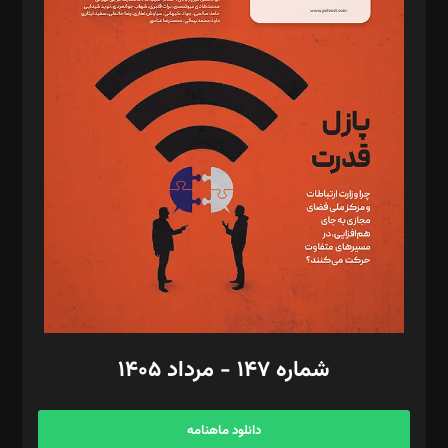
د‌بیر حقوق فناوری: حسام‌الدین ایپکچی
د‌بیر پیوست جهان: مینا پاکدل
د‌بیر تحریریه آنلاین: بابک نقاش
تحریریه‌: مجتبی محمود‌ی، آرش برهمند، یسنا امان‌پور، سروش کرمیان،
مصطفی مسجدی آرانی، ابوالفضل رجبی، زهرا فکرانه، فائزه فتحی
رستمی،مصطفی باستان
ویرایش: نگار استاد‌‌آقا
طراح یونیفرم: مجید توکلی
فیلمبرداری و عکاسی: امیر شفیعی، مانی لطفی زاده
گرافیک و صفحه‌آرایی: سید‌سبحان‌علی ثابت
مد‌یر توسعه تجاری: کامبیز برید‌
امور مالی: شاپور رهبری، محمد‌ کاظمی‌نیا
امور اد‌اری: راضیه محمود‌ی
شماره ۱۴۷ - مرداد ۱۴۰۵
مرکز تماس: ۰۲۱۴۲۸۲۴۰۰۰
آگهی و مشترکین: ۰۹۱۹۹۹۹۰۴۵۴
دانلود ماهنامه