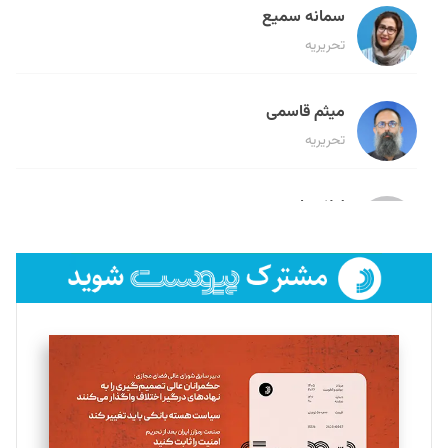
سمانه سمیع
تحریریه
میثم قاسمی
تحریریه
لیلا حنارود
تحریریه
فائزه فتحی رستمی
تحریریه
سروش کرمیان
تحریریه