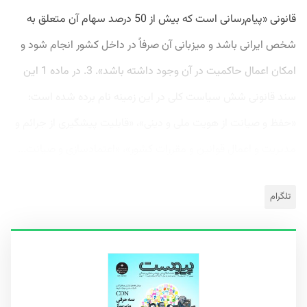
قانونی «پیام‌رسانی است که بیش از 50 درصد سهام آن متعلق به
شخص ایرانی باشد و میزبانی آن صرفاً در داخل کشور انجام شود و
امکان اعمال حاکمیت در آن وجود داشته باشد». 3. در ماده 1 این
سند قانونی شش سیاست کلی در این زمینه نام برده شده است:
«حفظ و صیانت از هویت ملی و دینی»، «قابلیت پیشگیری از جرائم و
مدیریت و اعمال قوانین و مقررات کشور»، «اعتمادسازی و صیانت...
تلگرام