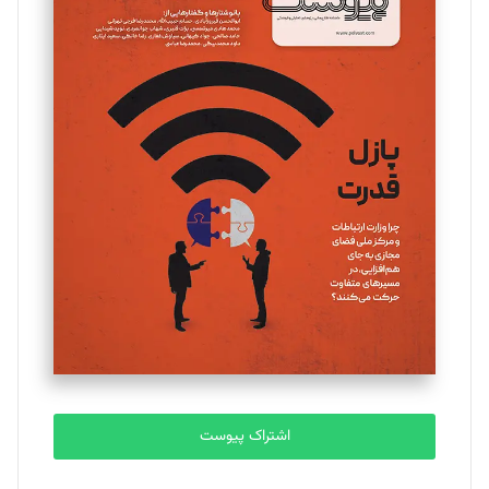
مینا پاکدل
تحریریه
یسنا امان‌پور
تحریریه
ملینا جعفری
تحریریه
مصطفی مسجدی آرانی
تحریریه
اشتراک پیوست
بابک نقاش