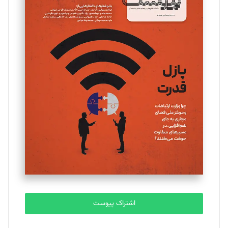
مینا پاکدل
تحریریه
یسنا امان‌پور
تحریریه
ملینا جعفری
تحریریه
مصطفی مسجدی آرانی
تحریریه
اشتراک پیوست
بابک نقاش