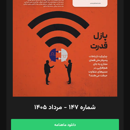
د‌بیر حقوق فناوری: حسام‌الدین ایپکچی
د‌بیر پیوست جهان: مینا پاکدل
د‌بیر تحریریه آنلاین: بابک نقاش
تحریریه‌: مجتبی محمود‌ی، آرش برهمند، یسنا امان‌پور، سروش کرمیان،
مصطفی مسجدی آرانی، ابوالفضل رجبی، زهرا فکرانه، فائزه فتحی
رستمی،مصطفی باستان
ویرایش: نگار استاد‌‌آقا
طراح یونیفرم: مجید توکلی
فیلمبرداری و عکاسی: امیر شفیعی، مانی لطفی زاده
گرافیک و صفحه‌آرایی: سید‌سبحان‌علی ثابت
مد‌یر توسعه تجاری: کامبیز برید‌
امور مالی: شاپور رهبری، محمد‌ کاظمی‌نیا
امور اد‌اری: راضیه محمود‌ی
شماره ۱۴۷ - مرداد ۱۴۰۵
مرکز تماس: ۰۲۱۴۲۸۲۴۰۰۰
آگهی و مشترکین: ۰۹۱۹۹۹۹۰۴۵۴
دانلود ماهنامه