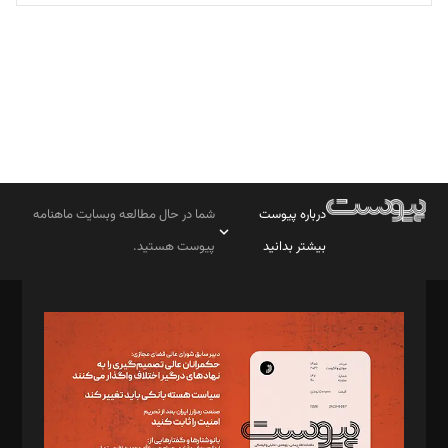
تحریریه
درباره پیوست
شما در حال مطالعه وبسایت ماهنامه
بیشتر بدانید
پیوست هستید.
صاحب امتیاز: موسسه پرسش (پویندگان راز ستاره شمال)
مدیر مسئول: محمدباقر اثنی‌عشری
سردبیر: مهرک محمودی
دبیر تحریریه: میثم قاسمی
د‌بیر ناداستان: سمانه سمیع
د‌بیر خدمت و تجارت: ابوالفضل رجبی