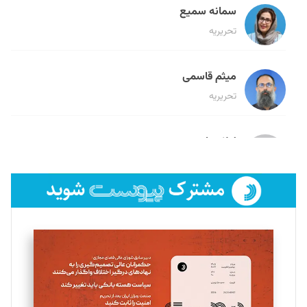
سمانه سمیع
تحریریه
میثم قاسمی
تحریریه
لیلا حنارود
تحریریه
فائزه فتحی رستمی
تحریریه
سروش کرمیان
تحریریه