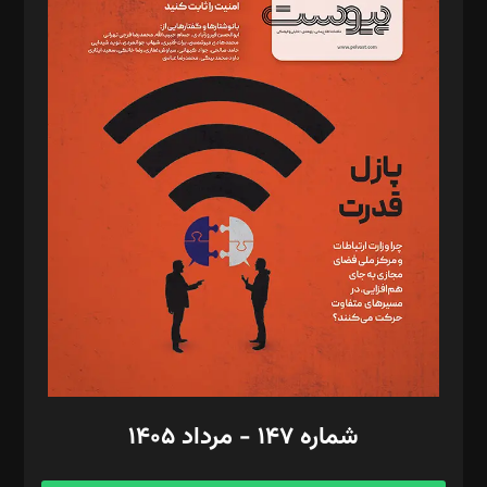
د‌بیر خدمت و تجارت: ابوالفضل رجبی
د‌بیر حقوق فناوری: حسام‌الدین ایپکچی
د‌بیر پیوست جهان: مینا پاکدل
د‌بیر تحریریه آنلاین: بابک نقاش
تحریریه‌: مجتبی محمود‌ی، آرش برهمند، یسنا امان‌پور، سروش کرمیان،
مصطفی مسجدی آرانی، ابوالفضل رجبی، زهرا فکرانه، فائزه فتحی
رستمی،مصطفی باستان
ویرایش: نگار استاد‌‌آقا
طراح یونیفرم: مجید توکلی
فیلمبرداری و عکاسی: امیر شفیعی، مانی لطفی زاده
گرافیک و صفحه‌آرایی: سید‌سبحان‌علی ثابت
مد‌یر توسعه تجاری: کامبیز برید‌
امور مالی: شاپور رهبری، محمد‌ کاظمی‌نیا
امور اد‌اری: راضیه محمود‌ی
شماره ۱۴۷ - مرداد ۱۴۰۵
مرکز تماس: ۰۲۱۴۲۸۲۴۰۰۰
آگهی و مشترکین: ۰۹۱۹۹۹۹۰۴۵۴