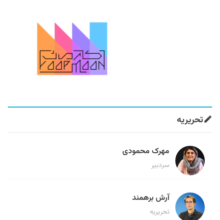
تحریریه
مهرک محمودی
سردبیر
آرش برهمند
تحریریه