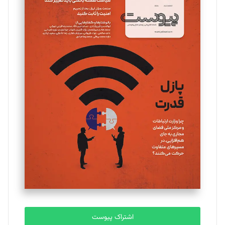
تحریریه
مینا پاکدل
تحریریه
یسنا امان‌پور
تحریریه
ملینا جعفری
تحریریه
مصطفی مسجدی آرانی
تحریریه
اشتراک پیوست