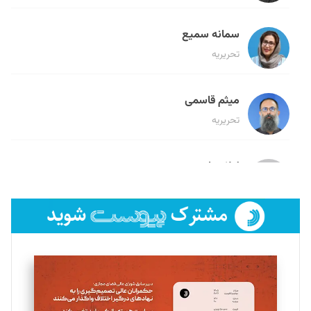
سمانه سمیع
تحریریه
میثم قاسمی
تحریریه
لیلا حنارود
تحریریه
فائزه فتحی رستمی
تحریریه
سروش کرمیان