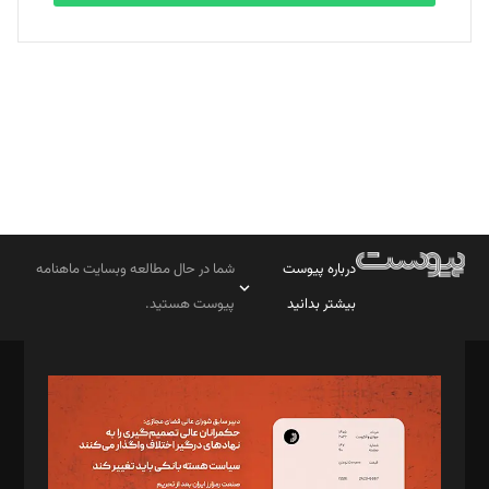
بابک نقاش
تحریریه
درباره پیوست
شما در حال مطالعه وبسایت ماهنامه
بیشتر بدانید
پیوست هستید.
صاحب امتیاز: موسسه پرسش (پویندگان راز ستاره شمال)
مدیر مسئول: محمدباقر اثنی‌عشری
سردبیر: مهرک محمودی
دبیر تحریریه: میثم قاسمی
د‌بیر ناداستان: سمانه سمیع