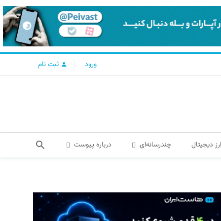
ورود
ثبت نام
رز دیجیتال
چندرسانه‌ای
درباره پیوست