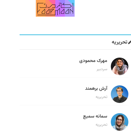
تحریریه
مهرک محمودی
سردبیر
آرش برهمند
تحریریه
سمانه سمیع
تحریریه