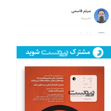
میثم قاسمی
تحریریه
لیلا حنارود
تحریریه
فائزه فتحی رستمی
تحریریه
سروش کرمیان
تحریریه
مینا پاکدل