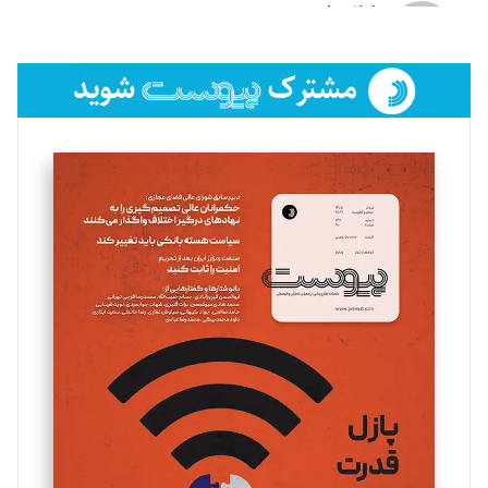
لیلا حنارود
تحریریه
فائزه فتحی رستمی
تحریریه
سروش کرمیان
تحریریه
مینا پاکدل
تحریریه
یسنا امان‌پور
تحریریه