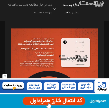
درباره پیوست
شما در حال مطالعه وبسایت ماهنامه
بیشتر بدانید
پیوست هستید.
صاحب امتیاز: موسسه پرسش (پویندگان راز ستاره شمال)
مدیر مسئول: محمدباقر اثنی‌عشری
سردبیر: مهرک محمودی
دبیر تحریریه: میثم قاسمی
د‌بیر ناداستان: سمانه سمیع
د‌بیر خدمت و تجارت: ابوالفضل رجبی
د‌بیر حقوق فناوری: حسام‌الدین ایپکچی
د‌بیر پیوست جهان: مینا پاکدل
x
د‌بیر تحریریه آنلاین: بابک نقاش
تحریریه‌: مجتبی محمود‌ی، آرش برهمند، یسنا امان‌پور، سروش کرمیان،
مصطفی مسجدی آرانی، ابوالفضل رجبی، زهرا فکرانه، فائزه فتحی
رستمی،مصطفی باستان
ویرایش: نگار استاد‌‌آقا