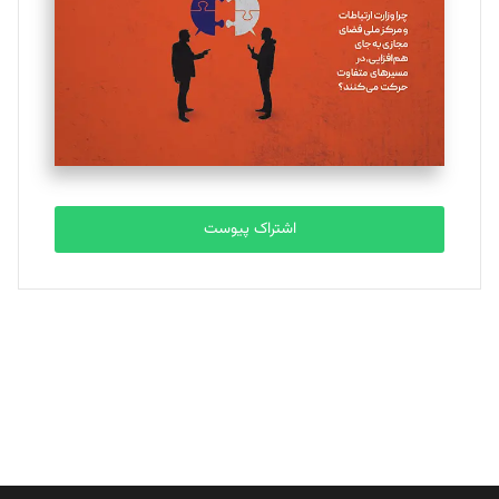
ملینا جعفری
تحریریه
مصطفی مسجدی آرانی
تحریریه
اشتراک پیوست
بابک نقاش
تحریریه