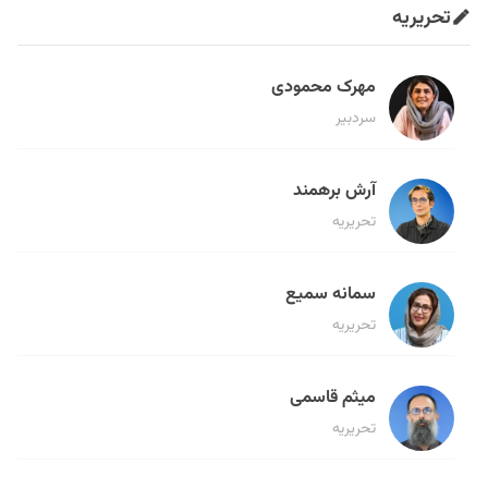
تحریریه
مهرک محمودی
سردبیر
آرش برهمند
تحریریه
سمانه سمیع
تحریریه
میثم قاسمی
تحریریه