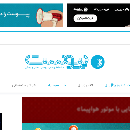
صاد دیجیتال
فناوری
بازار سرمایه
هوش مصنوعی
ا