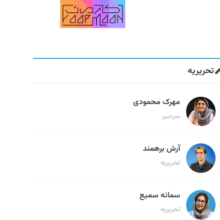
تحریریه
مهرک محمودی
سردبیر
آرش برهمند
تحریریه
سمانه سمیع
تحریریه