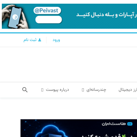
ورود
ثبت نام
رز دیجیتال
چندرسانه‌ای
درباره پیوست