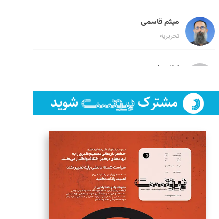
میثم قاسمی
تحریریه
لیلا حنارود
تحریریه
فائزه فتحی رستمی
تحریریه
سروش کرمیان
تحریریه
مینا پاکدل