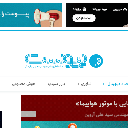
صاد دیجیتال
فناوری
بازار سرمایه
هوش مصنوعی
ا