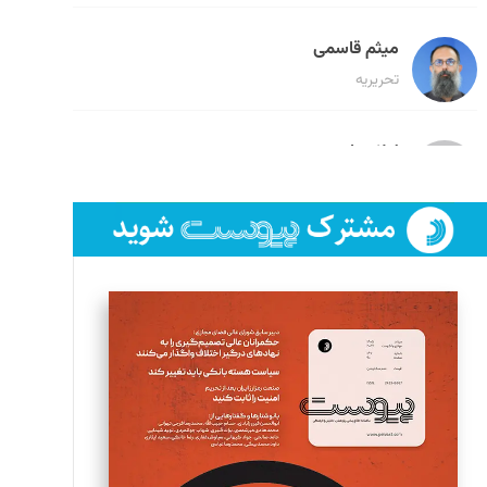
میثم قاسمی
تحریریه
لیلا حنارود
تحریریه
فائزه فتحی رستمی
تحریریه
سروش کرمیان
تحریریه
مینا پاکدل