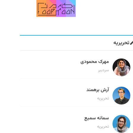
تحریریه
مهرک محمودی
سردبیر
آرش برهمند
تحریریه
سمانه سمیع
تحریریه