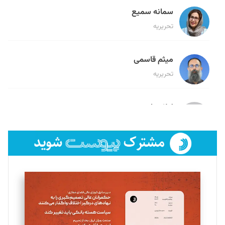
سمانه سمیع
تحریریه
میثم قاسمی
تحریریه
لیلا حنارود
تحریریه
فائزه فتحی رستمی
تحریریه
سروش کرمیان
تحریریه