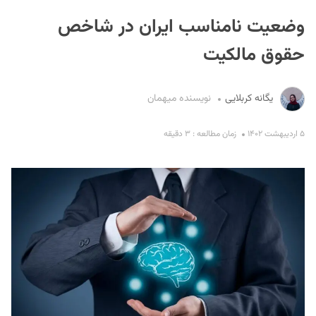
وضعیت نامناسب ایران در شاخص
حقوق مالکیت
یگانه کربلایی
نویسنده میهمان
S
۵ اردیبهشت ۱۴۰۲
زمان مطالعه : ۳ دقیقه