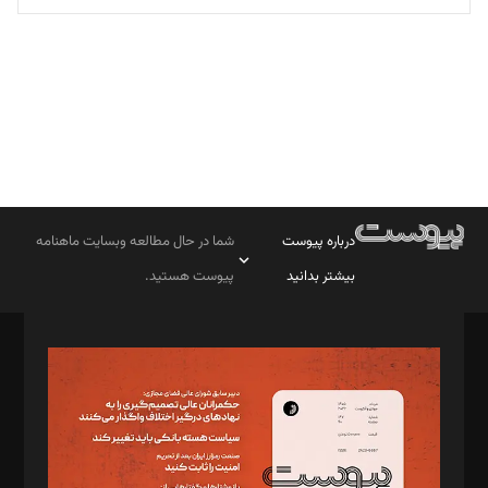
تحریریه
درباره پیوست
شما در حال مطالعه وبسایت ماهنامه
بیشتر بدانید
پیوست هستید.
صاحب امتیاز: موسسه پرسش (پویندگان راز ستاره شمال)
مدیر مسئول: محمدباقر اثنی‌عشری
سردبیر: مهرک محمودی
دبیر تحریریه: میثم قاسمی
د‌بیر ناداستان: سمانه سمیع
د‌بیر خدمت و تجارت: ابوالفضل رجبی