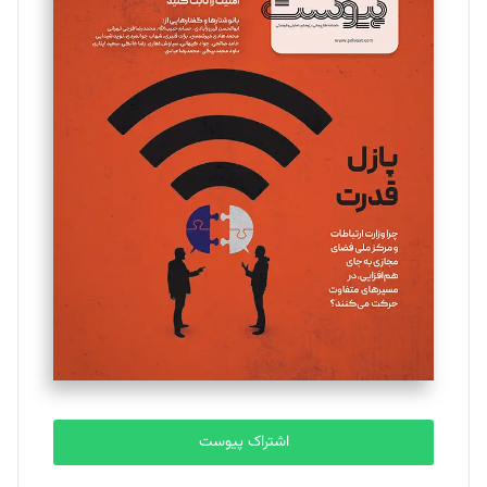
مینا پاکدل
تحریریه
یسنا امان‌پور
تحریریه
ملینا جعفری
تحریریه
مصطفی مسجدی آرانی
تحریریه
اشتراک پیوست
بابک نقاش