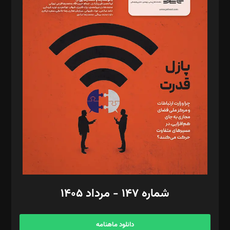
د‌بیر حقوق فناوری: حسام‌الدین ایپکچی
د‌بیر پیوست جهان: مینا پاکدل
د‌بیر تحریریه آنلاین: بابک نقاش
تحریریه‌: مجتبی محمود‌ی، آرش برهمند، یسنا امان‌پور، سروش کرمیان،
مصطفی مسجدی آرانی، ابوالفضل رجبی، زهرا فکرانه، فائزه فتحی
رستمی،مصطفی باستان
ویرایش: نگار استاد‌‌آقا
طراح یونیفرم: مجید توکلی
فیلمبرداری و عکاسی: امیر شفیعی، مانی لطفی زاده
گرافیک و صفحه‌آرایی: سید‌سبحان‌علی ثابت
مد‌یر توسعه تجاری: کامبیز برید‌
امور مالی: شاپور رهبری، محمد‌ کاظمی‌نیا
امور اد‌اری: راضیه محمود‌ی
شماره ۱۴۷ - مرداد ۱۴۰۵
مرکز تماس: ۰۲۱۴۲۸۲۴۰۰۰
آگهی و مشترکین: ۰۹۱۹۹۹۹۰۴۵۴
دانلود ماهنامه