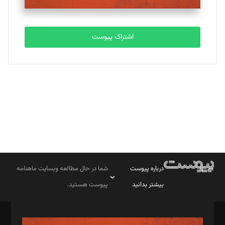
مصطفی مسجدی آرانی
تحریریه
اشتراک پیوست
بابک نقاش
تحریریه
درباره پیوست
شما در حال مطالعه وبسایت ماهنامه
بیشتر بدانید
پیوست هستید.
صاحب امتیاز: موسسه پرسش (پویندگان راز ستاره شمال)
مدیر مسئول: محمدباقر اثنی‌عشری