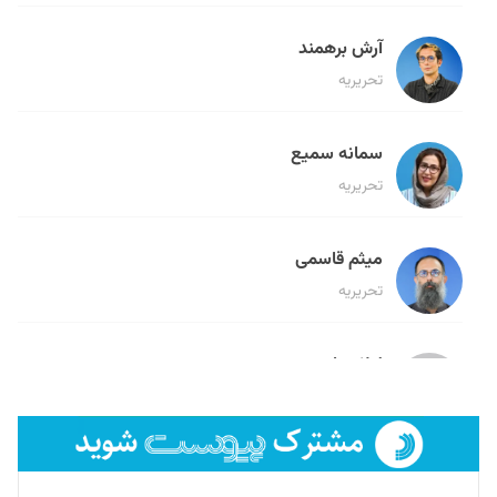
آرش برهمند
تحریریه
سمانه سمیع
تحریریه
میثم قاسمی
تحریریه
لیلا حنارود
تحریریه
فائزه فتحی رستمی