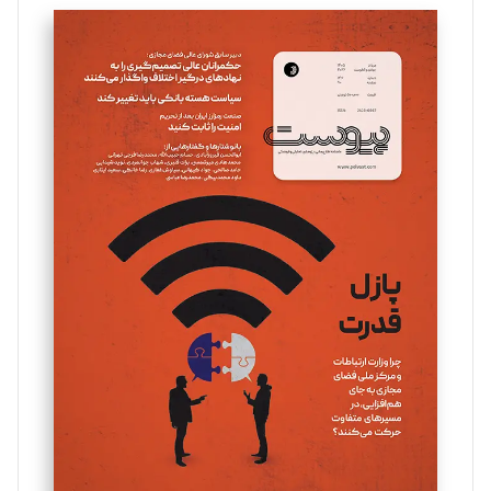
تحریریه
سروش کرمیان
تحریریه
مینا پاکدل
تحریریه
یسنا امان‌پور
تحریریه
ملینا جعفری
تحریریه