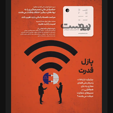
سردبیر: مهرک محمودی
دبیر تحریریه: میثم قاسمی
د‌بیر ناداستان: سمانه سمیع
د‌بیر خدمت و تجارت: ابوالفضل رجبی
د‌بیر حقوق فناوری: حسام‌الدین ایپکچی
د‌بیر پیوست جهان: مینا پاکدل
د‌بیر تحریریه آنلاین: بابک نقاش
تحریریه‌: مجتبی محمود‌ی، آرش برهمند، یسنا امان‌پور، سروش کرمیان،
مصطفی مسجدی آرانی، ابوالفضل رجبی، زهرا فکرانه، فائزه فتحی
رستمی،مصطفی باستان
ویرایش: نگار استاد‌‌آقا
طراح یونیفرم: مجید توکلی
فیلمبرداری و عکاسی: امیر شفیعی، مانی لطفی زاده
گرافیک و صفحه‌آرایی: سید‌سبحان‌علی ثابت
مد‌یر توسعه تجاری: کامبیز برید‌
امور مالی: شاپور رهبری، محمد‌ کاظمی‌نیا