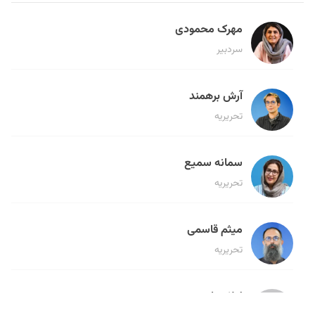
مهرک محمودی
سردبیر
آرش برهمند
تحریریه
سمانه سمیع
تحریریه
میثم قاسمی
تحریریه
لیلا حنارود