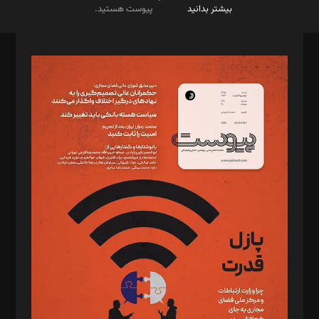
بیشتر بدانید
پیوست هستید.
صاحب امتیاز: موسسه پرسش (پویندگان راز ستاره شمال)
مدیر مسئول: محمدباقر اثنی‌عشری
سردبیر: مهرک محمودی
دبیر تحریریه: میثم قاسمی
د‌بیر ناداستان: سمانه سمیع
د‌بیر خدمت و تجارت: ابوالفضل رجبی
د‌بیر حقوق فناوری: حسام‌الدین ایپکچی
د‌بیر پیوست جهان: مینا پاکدل
د‌بیر تحریریه آنلاین: بابک نقاش
تحریریه‌: مجتبی محمود‌ی، آرش برهمند، یسنا امان‌پور، سروش کرمیان،
مصطفی مسجدی آرانی، ابوالفضل رجبی، زهرا فکرانه، فائزه فتحی
رستمی،مصطفی باستان
ویرایش: نگار استاد‌‌آقا
طراح یونیفرم: مجید توکلی