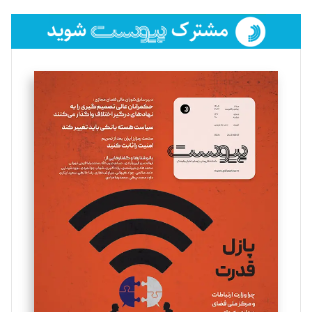
تحریریه
فائزه فتحی رستمی
تحریریه
سروش کرمیان
تحریریه
مینا پاکدل
تحریریه
یسنا امان‌پور
تحریریه