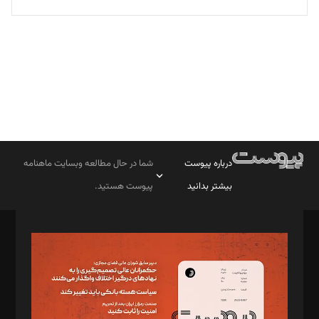
تحریریه
درباره پیوست
شما در حال مطالعه وبسایت ماهنامه
بیشتر بدانید
پیوست هستید.
صاحب امتیاز: موسسه پرسش (پویندگان راز ستاره شمال)
مدیر مسئول: محمدباقر اثنی‌عشری
سردبیر: مهرک محمودی
دبیر تحریریه: میثم قاسمی
د‌بیر ناداستان: سمانه سمیع