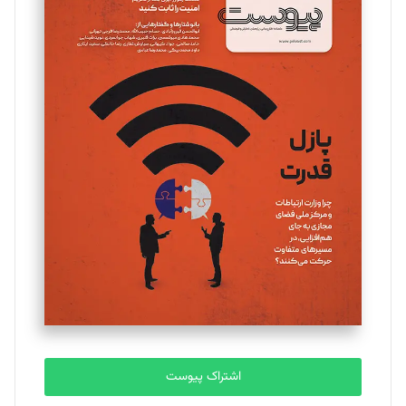
مینا پاکدل
تحریریه
یسنا امان‌پور
تحریریه
ملینا جعفری
تحریریه
مصطفی مسجدی آرانی
تحریریه
اشتراک پیوست
بابک نقاش