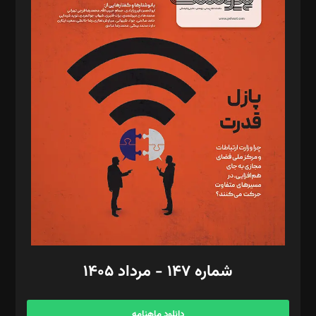
د‌بیر خدمت و تجارت: ابوالفضل رجبی
د‌بیر حقوق فناوری: حسام‌الدین ایپکچی
د‌بیر پیوست جهان: مینا پاکدل
د‌بیر تحریریه آنلاین: بابک نقاش
تحریریه‌: مجتبی محمود‌ی، آرش برهمند، یسنا امان‌پور، سروش کرمیان،
مصطفی مسجدی آرانی، ابوالفضل رجبی، زهرا فکرانه، فائزه فتحی
رستمی،مصطفی باستان
ویرایش: نگار استاد‌‌آقا
طراح یونیفرم: مجید توکلی
فیلمبرداری و عکاسی: امیر شفیعی، مانی لطفی زاده
گرافیک و صفحه‌آرایی: سید‌سبحان‌علی ثابت
مد‌یر توسعه تجاری: کامبیز برید‌
امور مالی: شاپور رهبری، محمد‌ کاظمی‌نیا
امور اد‌اری: راضیه محمود‌ی
شماره ۱۴۷ - مرداد ۱۴۰۵
مرکز تماس: ۰۲۱۴۲۸۲۴۰۰۰
آگهی و مشترکین: ۰۹۱۹۹۹۹۰۴۵۴
دانلود ماهنامه