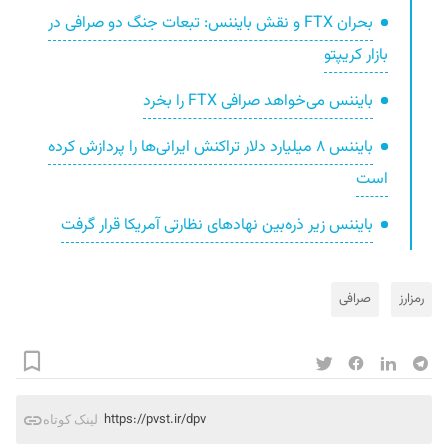
بحران FTX و نقش بایننس: تبعات جنگ دو صرافی در
بازار کریپتو
بایننس می‌خواهد صرافی FTX را بخرد
بایننس ۸ میلیارد دلار تراکنش ایرانی‌ها را پردازش کرده
است
بایننس زیر ذره‌بین نهاد‌های نظارتی آمریکا قرار گرفت
رمزارز
صرافی
https://pvst.ir/dpv
لینک کوتاه