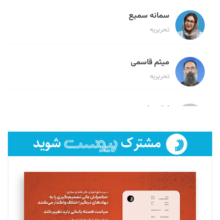
سمانه سمیع
تحریریه
میثم قاسمی
تحریریه
لیلا حنارود
تحریریه
فائزه فتحی رستمی
تحریریه
سروش کرمیان
تحریریه