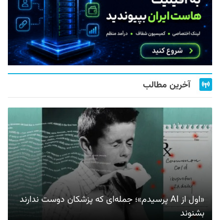
آخرین مطالب
«اول از AI پرسیدم»؛ جمله‌ای که پزشکان دوست ندارند
بشنوند