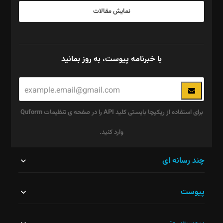
نمایش مقالات
با خبرنامه پیوست، به روز بمانید
برای استفاده از ریکپچا بایستی کلید API را در صفحه ی تنظیمات Quform
وارد کنید.
این
چند رسانه ای
قسمت
پیوست
نباید
خالی