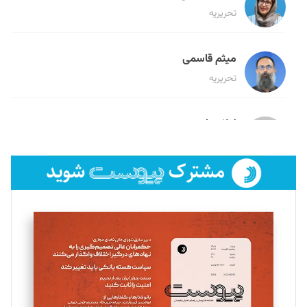
تحریریه
میثم قاسمی
تحریریه
لیلا حنارود
تحریریه
فائزه فتحی رستمی
تحریریه
سروش کرمیان
تحریریه