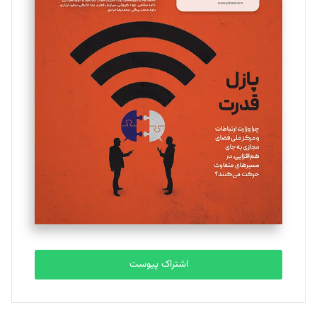
مینا پاکدل
تحریریه
یسنا امان‌پور
تحریریه
ملینا جعفری
تحریریه
مصطفی مسجدی آرانی
تحریریه
اشتراک پیوست
بابک نقاش
تحریریه