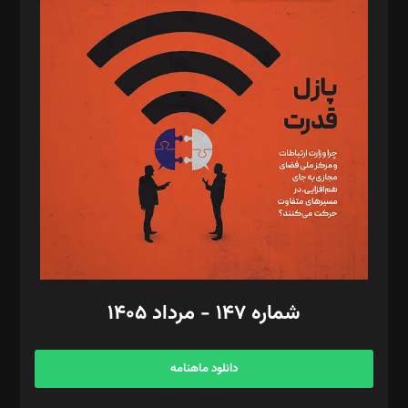
د‌بیر پیوست جهان: مینا پاکدل
د‌بیر تحریریه آنلاین: بابک نقاش
تحریریه‌: مجتبی محمود‌ی، آرش برهمند، یسنا امان‌پور، سروش کرمیان،
مصطفی مسجدی آرانی، ابوالفضل رجبی، زهرا فکرانه، فائزه فتحی
رستمی،مصطفی باستان
ویرایش: نگار استاد‌‌آقا
طراح یونیفرم: مجید توکلی
فیلمبرداری و عکاسی: امیر شفیعی، مانی لطفی زاده
گرافیک و صفحه‌آرایی: سید‌سبحان‌علی ثابت
مد‌یر توسعه تجاری: کامبیز برید‌
امور مالی: شاپور رهبری، محمد‌ کاظمی‌نیا
امور اد‌اری: راضیه محمود‌ی
شماره ۱۴۷ - مرداد ۱۴۰۵
مرکز تماس: ۰۲۱۴۲۸۲۴۰۰۰
آگهی و مشترکین: ۰۹۱۹۹۹۹۰۴۵۴
دانلود ماهنامه