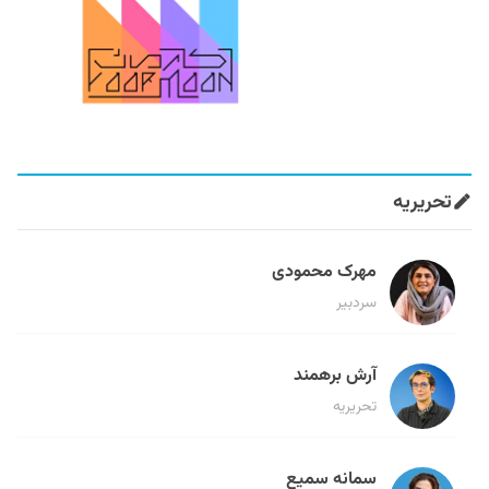
تحریریه
مهرک محمودی
سردبیر
آرش برهمند
تحریریه
سمانه سمیع