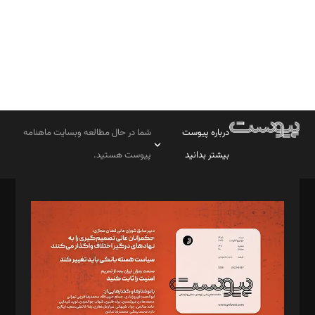
درباره پیوست
شما در حال مطالعه وبسایت ماهنامه
بیشتر بدانید
پیوست هستید.
صاحب امتیاز: موسسه پرسش (پویندگان راز ستاره شمال)
مدیر مسئول: محمدباقر اثنی‌عشری
سردبیر: مهرک محمودی
دبیر تحریریه: میثم قاسمی
د‌بیر ناداستان: سمانه سمیع
د‌بیر خدمت و تجارت: ابوالفضل رجبی
د‌بیر حقوق فناوری: حسام‌الدین ایپکچی