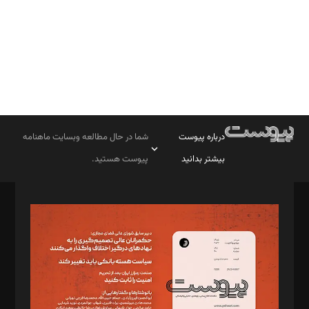
درباره پیوست
شما در حال مطالعه وبسایت ماهنامه
بیشتر بدانید
پیوست هستید.
صاحب امتیاز: موسسه پرسش (پویندگان راز ستاره شمال)
مدیر مسئول: محمدباقر اثنی‌عشری
سردبیر: مهرک محمودی
دبیر تحریریه: میثم قاسمی
د‌بیر ناداستان: سمانه سمیع
د‌بیر خدمت و تجارت: ابوالفضل رجبی
د‌بیر حقوق فناوری: حسام‌الدین ایپکچی