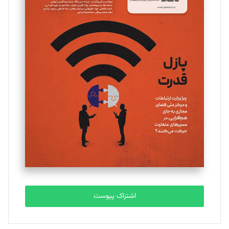
مینا پاکدل
تحریریه
یسنا امان‌پور
تحریریه
ملینا جعفری
تحریریه
مصطفی مسجدی آرانی
تحریریه
اشتراک پیوست
بابک نقاش
تحریریه