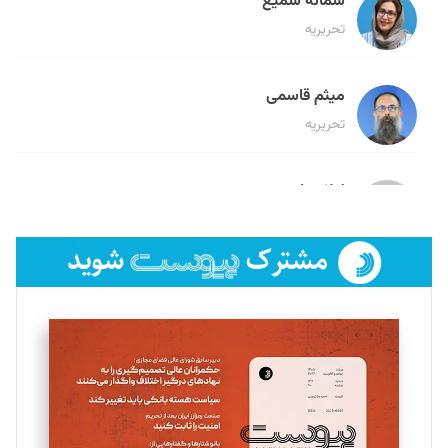
سمانه سمیع
تحریریه
میثم قاسمی
تحریریه
لیلا حنارود
تحریریه
فائزه فتحی رستمی
تحریریه
سروش کرمیان
تحریریه