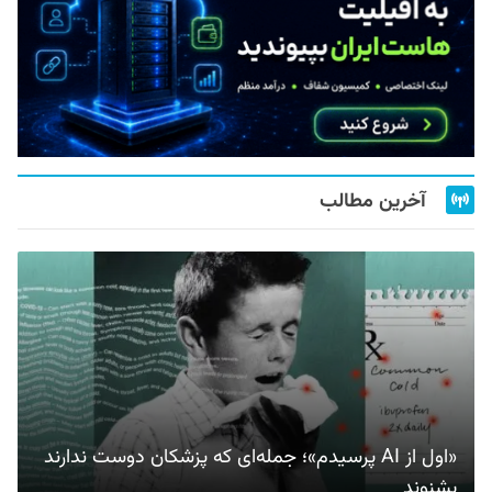
آخرین مطالب
«اول از AI پرسیدم»؛ جمله‌ای که پزشکان دوست ندارند
بشنوند