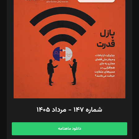
د‌بیر پیوست جهان: مینا پاکدل
د‌بیر تحریریه آنلاین: بابک نقاش
تحریریه‌: مجتبی محمود‌ی، آرش برهمند، یسنا امان‌پور، سروش کرمیان،
مصطفی مسجدی آرانی، ابوالفضل رجبی، زهرا فکرانه، فائزه فتحی
رستمی،مصطفی باستان
ویرایش: نگار استاد‌‌آقا
طراح یونیفرم: مجید توکلی
فیلمبرداری و عکاسی: امیر شفیعی، مانی لطفی زاده
گرافیک و صفحه‌آرایی: سید‌سبحان‌علی ثابت
مد‌یر توسعه تجاری: کامبیز برید‌
امور مالی: شاپور رهبری، محمد‌ کاظمی‌نیا
امور اد‌اری: راضیه محمود‌ی
شماره ۱۴۷ - مرداد ۱۴۰۵
مرکز تماس: ۰۲۱۴۲۸۲۴۰۰۰
آگهی و مشترکین: ۰۹۱۹۹۹۹۰۴۵۴
دانلود ماهنامه