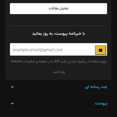
نمایش مقالات
با خبرنامه پیوست، به روز بمانید
برای استفاده از ریکپچا بایستی کلید API را در صفحه ی تنظیمات Quform
وارد کنید.
این
چند رسانه ای
قسمت
پیوست
نباید
خالی