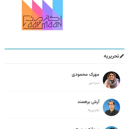
تحریریه
مهرک محمودی
سردبیر
آرش برهمند
تحریریه