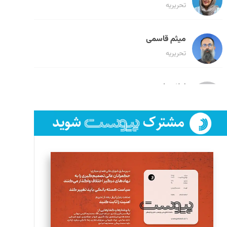
تحریریه
میثم قاسمی
تحریریه
لیلا حنارود
تحریریه
فائزه فتحی رستمی
تحریریه
سروش کرمیان
تحریریه