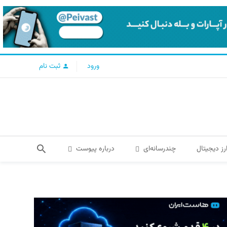
ورود
ثبت نام
رز دیجیتال
چندرسانه‌ای
درباره پیوست