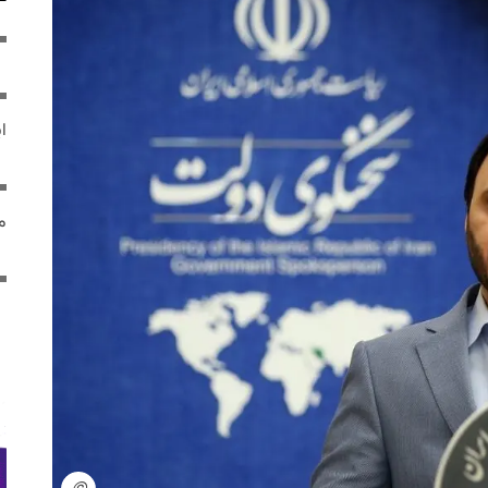
ایر
مص