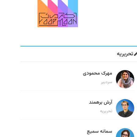
تحریریه
مهرک محمودی
سردبیر
آرش برهمند
تحریریه
سمانه سمیع