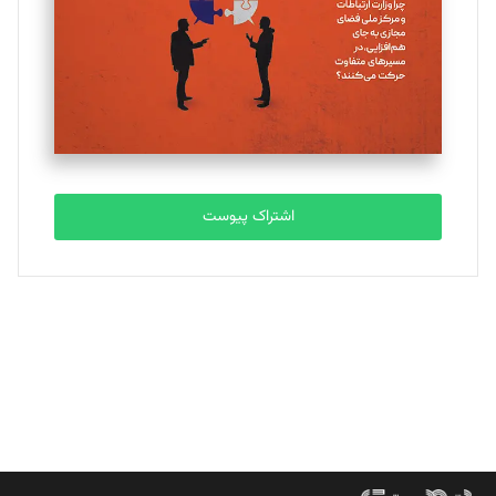
ملینا جعفری
تحریریه
مصطفی مسجدی آرانی
تحریریه
اشتراک پیوست
بابک نقاش
تحریریه