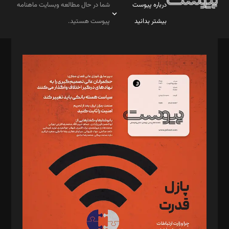
درباره پیوست
شما در حال مطالعه وبسایت ماهنامه
بیشتر بدانید
پیوست هستید.
صاحب امتیاز: موسسه پرسش (پویندگان راز ستاره شمال)
مدیر مسئول: محمدباقر اثنی‌عشری
سردبیر: مهرک محمودی
دبیر تحریریه: میثم قاسمی
د‌بیر ناداستان: سمانه سمیع
د‌بیر خدمت و تجارت: ابوالفضل رجبی
د‌بیر حقوق فناوری: حسام‌الدین ایپکچی
د‌بیر پیوست جهان: مینا پاکدل
د‌بیر تحریریه آنلاین: بابک نقاش
تحریریه‌: مجتبی محمود‌ی، آرش برهمند، یسنا امان‌پور، سروش کرمیان،
مصطفی مسجدی آرانی، ابوالفضل رجبی، زهرا فکرانه، فائزه فتحی
رستمی،مصطفی باستان
ویرایش: نگار استاد‌‌آقا