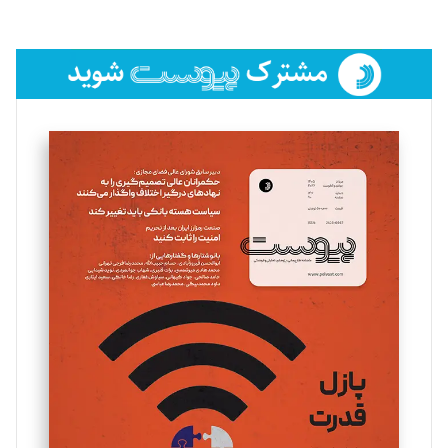
لیلا حنارود
تحریریه
فائزه فتحی رستمی
تحریریه
سروش کرمیان
تحریریه
مینا پاکدل
تحریریه
یسنا امان‌پور
تحریریه