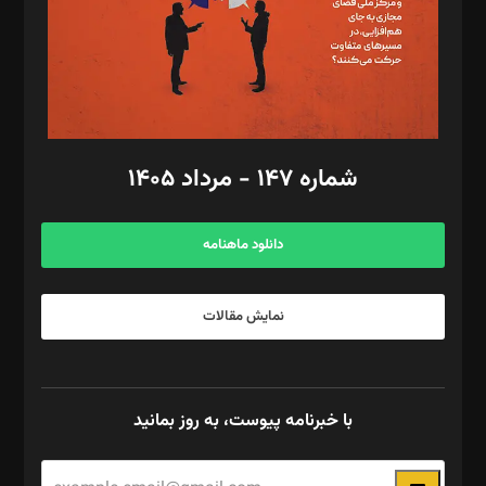
طراح یونیفرم: مجید توکلی
فیلمبرداری و عکاسی: امیر شفیعی، مانی لطفی زاده
گرافیک و صفحه‌آرایی: سید‌سبحان‌علی ثابت
مد‌یر توسعه تجاری: کامبیز برید‌
امور مالی: شاپور رهبری، محمد‌ کاظمی‌نیا
امور اد‌اری: راضیه محمود‌ی
شماره ۱۴۷ - مرداد ۱۴۰۵
مرکز تماس: ۰۲۱۴۲۸۲۴۰۰۰
آگهی و مشترکین: ۰۹۱۹۹۹۹۰۴۵۴
دانلود ماهنامه
نمایش مقالات
با خبرنامه پیوست، به روز بمانید