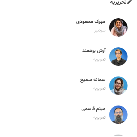
تحریریه
مهرک محمودی
سردبیر
آرش برهمند
تحریریه
سمانه سمیع
تحریریه
میثم قاسمی
تحریریه