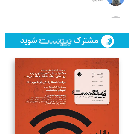
لیلا حنارود
تحریریه
فائزه فتحی رستمی
تحریریه
سروش کرمیان
تحریریه
مینا پاکدل
تحریریه
یسنا امان‌پور