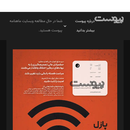
درباره پیوست
شما در حال مطالعه وبسایت ماهنامه
بیشتر بدانید
پیوست هستید.
صاحب امتیاز: موسسه پرسش (پویندگان راز ستاره شمال)
مدیر مسئول: محمدباقر اثنی‌عشری
سردبیر: مهرک محمودی
دبیر تحریریه: میثم قاسمی
د‌بیر ناداستان: سمانه سمیع
د‌بیر خدمت و تجارت: ابوالفضل رجبی
د‌بیر حقوق فناوری: حسام‌الدین ایپکچی
د‌بیر پیوست جهان: مینا پاکدل
د‌بیر تحریریه آنلاین: بابک نقاش
تحریریه‌: مجتبی محمود‌ی، آرش برهمند، یسنا امان‌پور، سروش کرمیان،
مصطفی مسجدی آرانی، ابوالفضل رجبی، زهرا فکرانه، فائزه فتحی