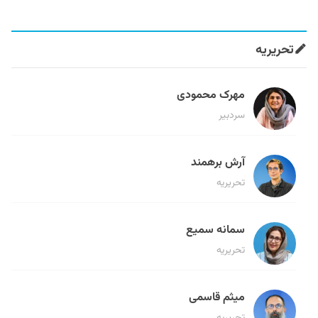
تحریریه
مهرک محمودی
سردبیر
آرش برهمند
تحریریه
سمانه سمیع
تحریریه
میثم قاسمی
تحریریه