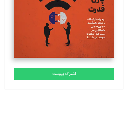
تحریریه
ملینا جعفری
تحریریه
مصطفی مسجدی آرانی
تحریریه
اشتراک پیوست
بابک نقاش
تحریریه