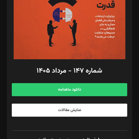
رستمی،مصطفی باستان
ویرایش: نگار استاد‌‌آقا
طراح یونیفرم: مجید توکلی
فیلمبرداری و عکاسی: امیر شفیعی، مانی لطفی زاده
گرافیک و صفحه‌آرایی: سید‌سبحان‌علی ثابت
مد‌یر توسعه تجاری: کامبیز برید‌
امور مالی: شاپور رهبری، محمد‌ کاظمی‌نیا
امور اد‌اری: راضیه محمود‌ی
شماره ۱۴۷ - مرداد ۱۴۰۵
مرکز تماس: ۰۲۱۴۲۸۲۴۰۰۰
آگهی و مشترکین: ۰۹۱۹۹۹۹۰۴۵۴
دانلود ماهنامه
نمایش مقالات