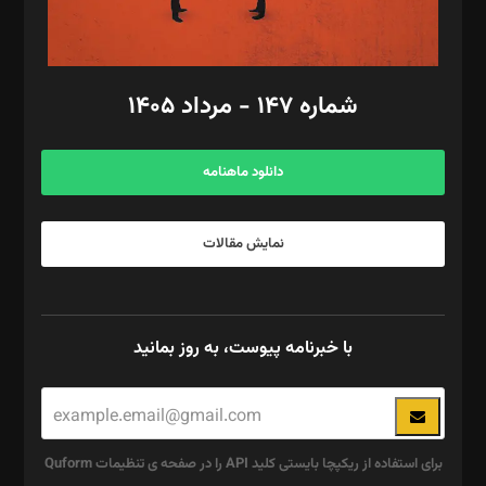
مد‌یر توسعه تجاری: کامبیز برید‌
امور مالی: شاپور رهبری، محمد‌ کاظمی‌نیا
امور اد‌اری: راضیه محمود‌ی
شماره ۱۴۷ - مرداد ۱۴۰۵
مرکز تماس: ۰۲۱۴۲۸۲۴۰۰۰
آگهی و مشترکین: ۰۹۱۹۹۹۹۰۴۵۴
دانلود ماهنامه
نمایش مقالات
با خبرنامه پیوست، به روز بمانید
برای استفاده از ریکپچا بایستی کلید API را در صفحه ی تنظیمات Quform