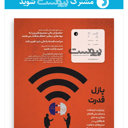
فائزه فتحی رستمی
تحریریه
سروش کرمیان
تحریریه
مینا پاکدل
تحریریه
یسنا امان‌پور
تحریریه
ملینا جعفری
تحریریه