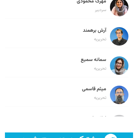
مهرک محمودی
سردبیر
آرش برهمند
تحریریه
سمانه سمیع
تحریریه
میثم قاسمی
تحریریه
لیلا حنارود
تحریریه