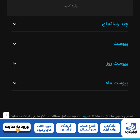
وارد کنید.
این
چند رسانه ای
قسمت
پیوست
نباید
خالی
پیوست روز
رها
شود.
پیوست ماه
x
تمامی حقوق متعلق به ماهنامه
پیوست
بوده و نقل مقالات با ذکر منبع و لینک به سایت
ماهنامه آزاد است