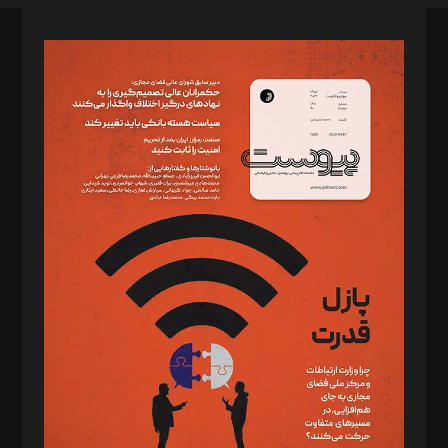
صاحب امتیاز: موسسه پرسش (پویندگان راز ستاره شمال)
مدیر مسئول: محمدباقر اثنی‌عشری
سردبیر: مهرک محمودی
دبیر تحریریه: میثم قاسمی
د‌بیر ناداستان: سمانه سمیع
د‌بیر خدمت و تجارت: ابوالفضل رجبی
د‌بیر حقوق فناوری: حسام‌الدین ایپکچی
د‌بیر پیوست جهان: مینا پاکدل
د‌بیر تحریریه آنلاین: بابک نقاش
تحریریه‌: مجتبی محمود‌ی، آرش برهمند، یسنا امان‌پور، سروش کرمیان،
مصطفی مسجدی آرانی، ابوالفضل رجبی، زهرا فکرانه، فائزه فتحی
رستمی،مصطفی باستان
ویرایش: نگار استاد‌‌آقا
طراح یونیفرم: مجید توکلی
فیلمبرداری و عکاسی: امیر شفیعی، مانی لطفی زاده
گرافیک و صفحه‌آرایی: سید‌سبحان‌علی ثابت