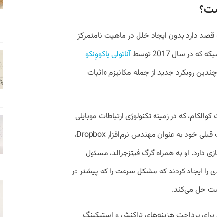
ست؟
 قصد دارد بدون ایجاد خلل در ماهیت نامتمرکز
در سال 2017 توسط
آناتولی یاکووِنکو
چندین رویکرد جدید از جمله مکانیزم «اثبات
کوالکام، که در زمینه تکنولوژی ارتباطات موبایلی
فعال است، مشغول بوده و با توجه به سمت قبلی خود به عنوان مهندس نرم‌افزار Dropbox،
زی دارد. او به همراه گرگ فیتزجرالد، مسئول
یدی را ایجاد کردند که مشکل سرعت را که پیشتر در
شت حل می‌کند.
SO نام دارد که از آن برای پرداخت هزینه‌های تراکنش و استیکینگ