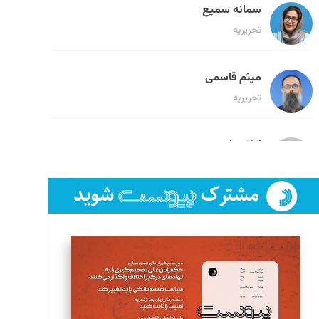
سمانه سمیع
تحریریه
میثم قاسمی
تحریریه
لیلا حنارود
تحریریه
فائزه فتحی رستمی
تحریریه
سروش کرمیان
تحریریه