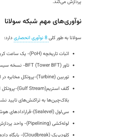
پردازش می‌کند.
نوآوری‌های مهم شبکه سولانا
سولانا به طور کلی
8 نوآوری انحصاری
دارد:
اثبات تاریخچه (PoH)- یک ساعت کریپتوگرافیک برای بلاک‌چین سولانا.
تاور BFT (Tower BFT)- نسخه سیستم عملی تحمل خطای بیزانس (PBFT).
توربین (Turbine)-پروتکل مخابره‌ در این بلاک‌چین.
گلف استریم(eam
بلاک‌چین‌ها به تراکنش‌های تایید نشد
سی‌لول (Sealevel)-قراراداد‌های هوشمند موازی در شبکه سولانا.
لوله‌کشی (Pipelining)- واحد پردازش تراکنش.
کلودبریک (Cloudbreak)- پایگاه داده‌ای برای حساب‌ها.