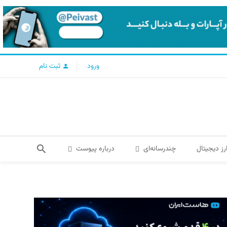
ورود
ثبت نام
رز دیجیتال
چندرسانه‌ای
درباره پیوست