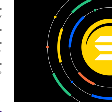
ک
م
و 