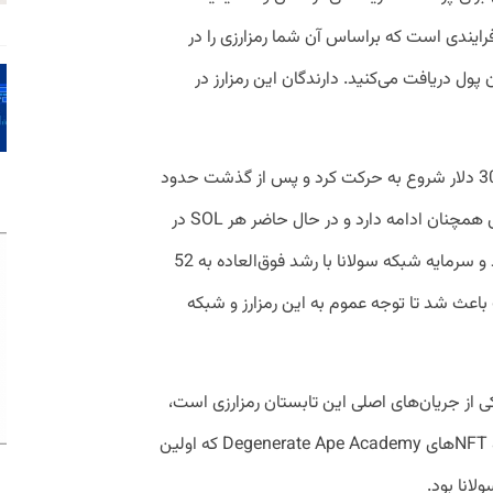
تفاده می‌شود. استیک کردن یا Staking فرایندی است که براساس آن شما رمزارزی را در
ن پول دریافت می‌کنید. دارندگان این رمزارز در
قیمت SOL در آگوست 2021 به یک باره از 30 دلار شروع به حرکت کرد و پس از گذشت حدود
رسید. این روند صعودی همچنان ادامه دارد و در حال حاضر هر SOL در
بازارهای رمزارزی بیش از 180 دلار قیمت دارد و سرمایه شبکه سولانا با رشد فوق‌العاده به 52
باعث شد تا توجه عموم به این رمزارز و شبکه
ن یکی از جریان‌های اصلی این تابستان رمزارزی است،
دارایی‌های غیر همتا یا NFTها. به ویژه پروژه NFTهای Degenerate Ape Academy که اولین
لانا بود.