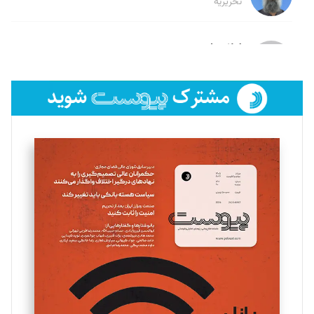
تحریریه
لیلا حنارود
تحریریه
فائزه فتحی رستمی
تحریریه
سروش کرمیان
تحریریه
مینا پاکدل
تحریریه