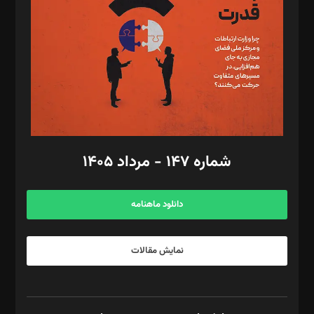
رستمی،مصطفی باستان
ویرایش: نگار استاد‌‌آقا
طراح یونیفرم: مجید توکلی
فیلمبرداری و عکاسی: امیر شفیعی، مانی لطفی زاده
گرافیک و صفحه‌آرایی: سید‌سبحان‌علی ثابت
مد‌یر توسعه تجاری: کامبیز برید‌
امور مالی: شاپور رهبری، محمد‌ کاظمی‌نیا
امور اد‌اری: راضیه محمود‌ی
شماره ۱۴۷ - مرداد ۱۴۰۵
مرکز تماس: ۰۲۱۴۲۸۲۴۰۰۰
آگهی و مشترکین: ۰۹۱۹۹۹۹۰۴۵۴
دانلود ماهنامه
نمایش مقالات