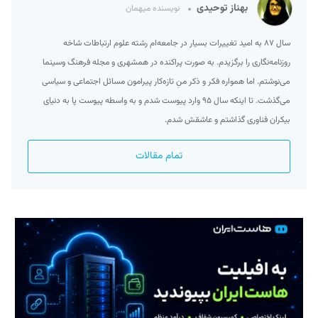
بهناز توحیدی
نویسنده میهمان
سال ۸۷ به امید تغییرات بسیار در جامعه‌ام رشته علوم ارتباطات شاخه
روزنامه‌نگاری را برگزیدم. به صورت پراکنده در همشهری و مجله فرهنگ وسینما
می‌نوشتم. اما همواره فکر و ذکر منِ تازه‌کار پیرامون مسائل اجتماعی و سیاسی
می‌گذشت. تا اینکه سال ۹۵ وارد پیوست شدم و به واسطه پیوست پا به دنیای
بیکران فناوری گذاشتم و عاشقش شدم.
تمام مقالات