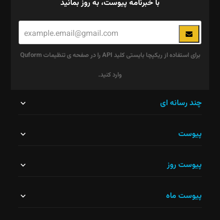
با خبرنامه پیوست، به روز بمانید
برای استفاده از ریکپچا بایستی کلید API را در صفحه ی تنظیمات Quform
وارد کنید.
این
چند رسانه ای
قسمت
پیوست
نباید
خالی
پیوست روز
رها
شود.
پیوست ماه