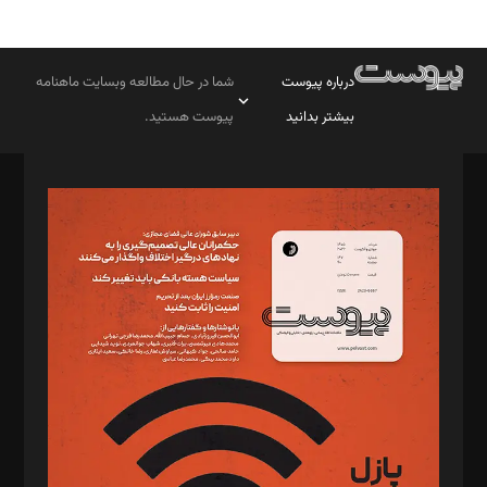
درباره پیوست
شما در حال مطالعه وبسایت ماهنامه
بیشتر بدانید
پیوست هستید.
صاحب امتیاز: موسسه پرسش (پویندگان راز ستاره شمال)
مدیر مسئول: محمدباقر اثنی‌عشری
سردبیر: مهرک محمودی
دبیر تحریریه: میثم قاسمی
د‌بیر ناداستان: سمانه سمیع
د‌بیر خدمت و تجارت: ابوالفضل رجبی
د‌بیر حقوق فناوری: حسام‌الدین ایپکچی
د‌بیر پیوست جهان: مینا پاکدل
د‌بیر تحریریه آنلاین: بابک نقاش
تحریریه‌: مجتبی محمود‌ی، آرش برهمند، یسنا امان‌پور، سروش کرمیان،
مصطفی مسجدی آرانی، ابوالفضل رجبی، زهرا فکرانه، فائزه فتحی