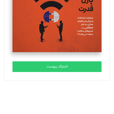
یسنا امان‌پور
تحریریه
ملینا جعفری
تحریریه
مصطفی مسجدی آرانی
تحریریه
اشتراک پیوست
بابک نقاش
تحریریه