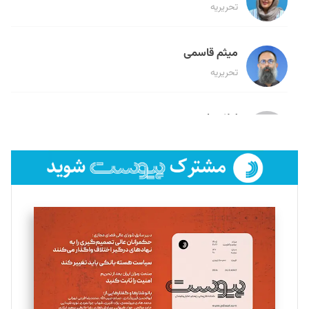
تحریریه
میثم قاسمی
تحریریه
لیلا حنارود
تحریریه
فائزه فتحی رستمی
تحریریه
سروش کرمیان
تحریریه