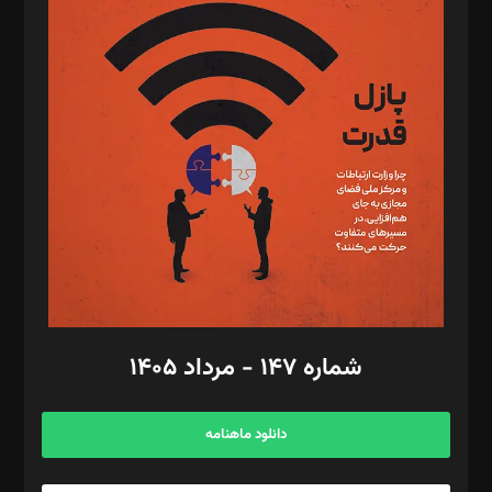
د‌بیر پیوست جهان: مینا پاکدل
د‌بیر تحریریه آنلاین: بابک نقاش
تحریریه‌: مجتبی محمود‌ی، آرش برهمند، یسنا امان‌پور، سروش کرمیان،
مصطفی مسجدی آرانی، ابوالفضل رجبی، زهرا فکرانه، فائزه فتحی
رستمی،مصطفی باستان
ویرایش: نگار استاد‌‌آقا
طراح یونیفرم: مجید توکلی
فیلمبرداری و عکاسی: امیر شفیعی، مانی لطفی زاده
گرافیک و صفحه‌آرایی: سید‌سبحان‌علی ثابت
مد‌یر توسعه تجاری: کامبیز برید‌
امور مالی: شاپور رهبری، محمد‌ کاظمی‌نیا
امور اد‌اری: راضیه محمود‌ی
شماره ۱۴۷ - مرداد ۱۴۰۵
مرکز تماس: ۰۲۱۴۲۸۲۴۰۰۰
آگهی و مشترکین: ۰۹۱۹۹۹۹۰۴۵۴
دانلود ماهنامه