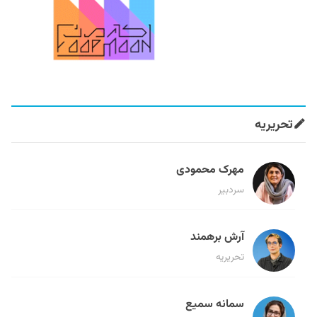
تحریریه
مهرک محمودی
سردبیر
آرش برهمند
تحریریه
سمانه سمیع