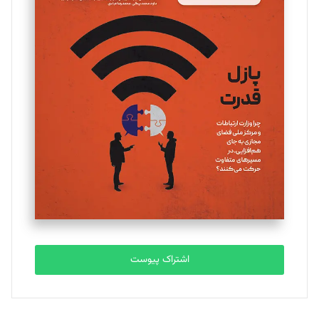
مینا پاکدل
تحریریه
یسنا امان‌پور
تحریریه
ملینا جعفری
تحریریه
مصطفی مسجدی آرانی
تحریریه
اشتراک پیوست
بابک نقاش
تحریریه