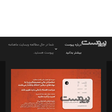
درباره پیوست
شما در حال مطالعه وبسایت ماهنامه
بیشتر بدانید
پیوست هستید.
صاحب امتیاز: موسسه پرسش (پویندگان راز ستاره شمال)
مدیر مسئول: محمدباقر اثنی‌عشری
سردبیر: مهرک محمودی
دبیر تحریریه: میثم قاسمی
د‌بیر ناداستان: سمانه سمیع
د‌بیر خدمت و تجارت: ابوالفضل رجبی
د‌بیر حقوق فناوری: حسام‌الدین ایپکچی