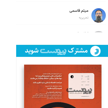
میثم قاسمی
تحریریه
لیلا حنارود
تحریریه
فائزه فتحی رستمی
تحریریه
سروش کرمیان
تحریریه
مینا پاکدل