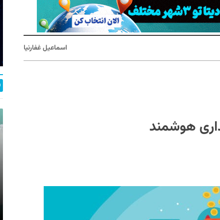
اسماعیل غفارنیا
داری هوشمند