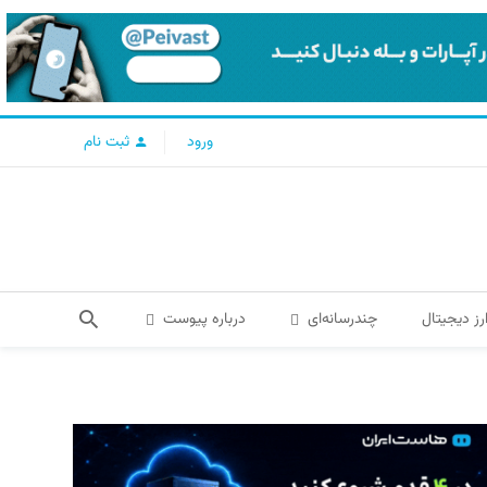
ورود
ثبت نام
رز دیجیتال
چندرسانه‌ای
درباره پیوست