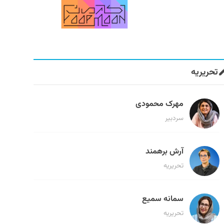
تحریریه
مهرک محمودی
سردبیر
آرش برهمند
تحریریه
سمانه سمیع
تحریریه