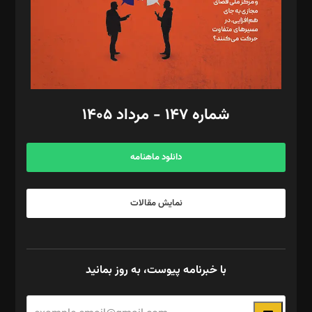
طراح یونیفرم: مجید توکلی
فیلمبرداری و عکاسی: امیر شفیعی، مانی لطفی زاده
گرافیک و صفحه‌آرایی: سید‌سبحان‌علی ثابت
مد‌یر توسعه تجاری: کامبیز برید‌
امور مالی: شاپور رهبری، محمد‌ کاظمی‌نیا
امور اد‌اری: راضیه محمود‌ی
شماره ۱۴۷ - مرداد ۱۴۰۵
مرکز تماس: ۰۲۱۴۲۸۲۴۰۰۰
آگهی و مشترکین: ۰۹۱۹۹۹۹۰۴۵۴
دانلود ماهنامه
نمایش مقالات
با خبرنامه پیوست، به روز بمانید