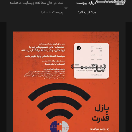
درباره پیوست
شما در حال مطالعه وبسایت ماهنامه
بیشتر بدانید
پیوست هستید.
صاحب امتیاز: موسسه پرسش (پویندگان راز ستاره شمال)
مدیر مسئول: محمدباقر اثنی‌عشری
سردبیر: مهرک محمودی
دبیر تحریریه: میثم قاسمی
د‌بیر ناداستان: سمانه سمیع
د‌بیر خدمت و تجارت: ابوالفضل رجبی
د‌بیر حقوق فناوری: حسام‌الدین ایپکچی
د‌بیر پیوست جهان: مینا پاکدل
د‌بیر تحریریه آنلاین: بابک نقاش
تحریریه‌: مجتبی محمود‌ی، آرش برهمند، یسنا امان‌پور، سروش کرمیان،
مصطفی مسجدی آرانی، ابوالفضل رجبی، زهرا فکرانه، فائزه فتحی
رستمی،مصطفی باستان
ویرایش: نگار استاد‌‌آقا