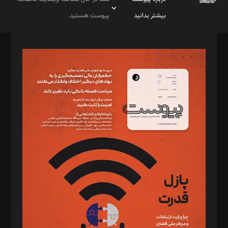
بیشتر بدانید
پیوست هستید.
صاحب امتیاز: موسسه پرسش (پویندگان راز ستاره شمال)
مدیر مسئول: محمدباقر اثنی‌عشری
سردبیر: مهرک محمودی
دبیر تحریریه: میثم قاسمی
د‌بیر ناداستان: سمانه سمیع
د‌بیر خدمت و تجارت: ابوالفضل رجبی
د‌بیر حقوق فناوری: حسام‌الدین ایپکچی
د‌بیر پیوست جهان: مینا پاکدل
د‌بیر تحریریه آنلاین: بابک نقاش
تحریریه‌: مجتبی محمود‌ی، آرش برهمند، یسنا امان‌پور، سروش کرمیان،
مصطفی مسجدی آرانی، ابوالفضل رجبی، زهرا فکرانه، فائزه فتحی
رستمی،مصطفی باستان
ویرایش: نگار استاد‌‌آقا
طراح یونیفرم: مجید توکلی