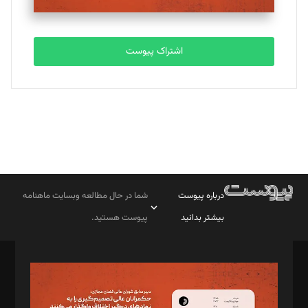
اشتراک پیوست
درباره پیوست
شما در حال مطالعه وبسایت ماهنامه
بیشتر بدانید
پیوست هستید.
صاحب امتیاز: موسسه پرسش (پویندگان راز ستاره شمال)
مدیر مسئول: محمدباقر اثنی‌عشری
سردبیر: مهرک محمودی
دبیر تحریریه: میثم قاسمی