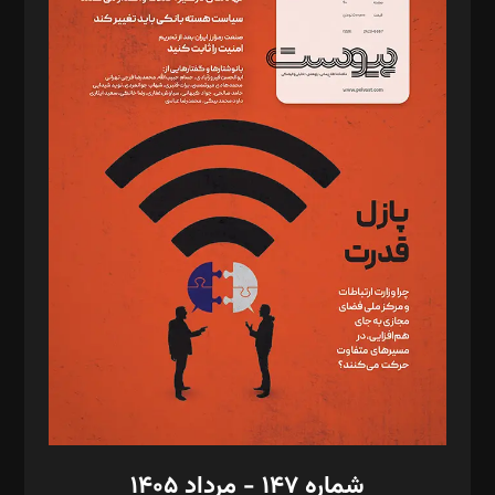
د‌بیر ناداستان: سمانه سمیع
د‌بیر خدمت و تجارت: ابوالفضل رجبی
د‌بیر حقوق فناوری: حسام‌الدین ایپکچی
د‌بیر پیوست جهان: مینا پاکدل
د‌بیر تحریریه آنلاین: بابک نقاش
تحریریه‌: مجتبی محمود‌ی، آرش برهمند، یسنا امان‌پور، سروش کرمیان،
مصطفی مسجدی آرانی، ابوالفضل رجبی، زهرا فکرانه، فائزه فتحی
رستمی،مصطفی باستان
ویرایش: نگار استاد‌‌آقا
طراح یونیفرم: مجید توکلی
فیلمبرداری و عکاسی: امیر شفیعی، مانی لطفی زاده
گرافیک و صفحه‌آرایی: سید‌سبحان‌علی ثابت
مد‌یر توسعه تجاری: کامبیز برید‌
امور مالی: شاپور رهبری، محمد‌ کاظمی‌نیا
امور اد‌اری: راضیه محمود‌ی
شماره ۱۴۷ - مرداد ۱۴۰۵
مرکز تماس: ۰۲۱۴۲۸۲۴۰۰۰