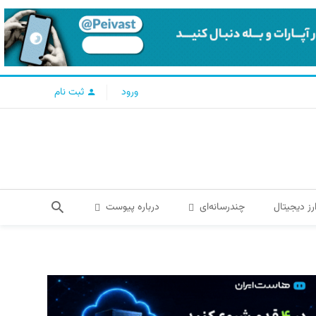
ورود
ثبت نام
رز دیجیتال
چندرسانه‌ای
درباره پیوست