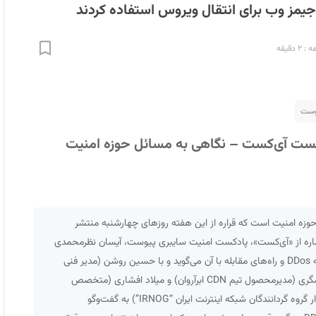
جیمز وب برای انتقال ویروس استفاده کردند
 دقیقه
یوست
ست آی‌کست – نگاهی به مسائل حوزه امنیت
ه امنیت است که قراره از این هفته روزهای چهارشنبه منتشر
اره از «آی‌کست»، پادکست امنیت سایبری پیوست، آیسان نظرمحمدی
از شگفتی‌های حمله DDos و راه‌های مقابله با آن می‌گوید و با حسین روشن (مدیر فنی
باگدشت)، صابر مسگری (مدیرمحصول تیم CDN ابرآروان) و میلاد افشاری (متخصص
شبکه و هم‌بنیان‌گذار گروه گردانندگان شبکه اینترنت ایران “IRNOG”) به گفت‌وگو