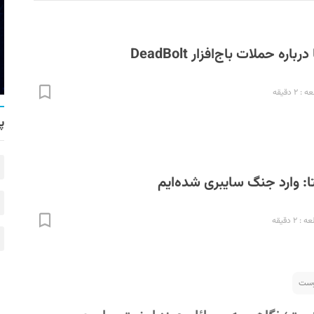
ره حملات باج‌افزار DeadBolt
۲ دقیقه
پ
ا: وارد جنگ سایبری شده‌ایم
۲ دقیقه
یوست