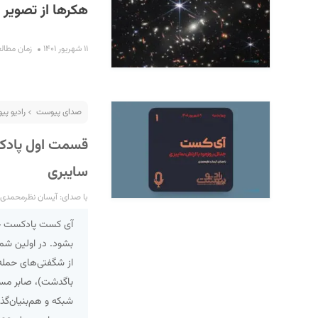
هکرها از تصویر 
۱۱ شهریور ۱۴۰۱
زمان مطالعه : ۲
صدای پیوست
رادیو پ
قسمت اول پادک
سایبری
با صدای: آیسان نظرمحمدی
آی کست پادکست حوز
بشود. در اولین شم