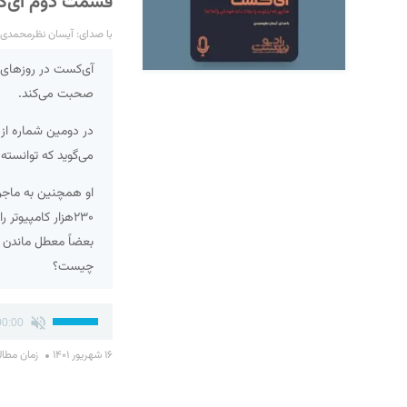
قسمت دوم آی‌کس
با صدای: آیسان نظرمحمدی
آی‌کست در روزهای 
صحبت می‌کند.
در دومین شماره از
می‌گوید که توانسته 
او همچنین به ماجرا
بعضاً معطل ماندن ب
چیست؟
پخش‌کننده
برای
00:00
صوت
افزایش
۱۶ شهریور ۱۴۰۱
زمان مطالعه : 
یا
کاهش