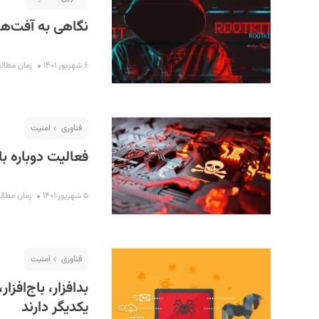
استفاده
نگاهی به آفت‌ه
کنید.
۶ شهریور ۱۴۰۱
زمان مطالعه : ۲
فناوری
امنیت
فعالیت دوباره باج‌افزار BlackByte با ترفند
۵ شهریور ۱۴۰۱
زمان مطالعه : ۲
فناوری
امنیت
بدافزار، باج‌افز
یکدیگر دارند