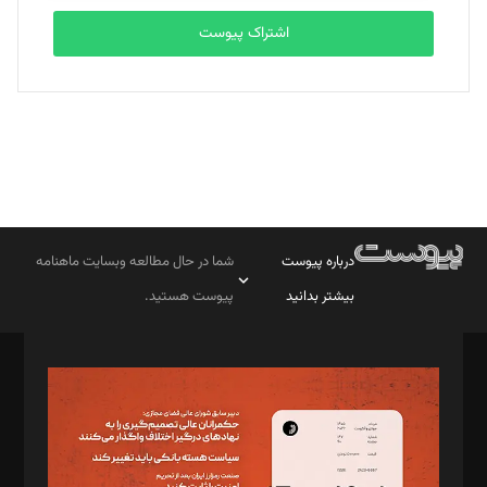
اشتراک پیوست
درباره پیوست
شما در حال مطالعه وبسایت ماهنامه
بیشتر بدانید
پیوست هستید.
صاحب امتیاز: موسسه پرسش (پویندگان راز ستاره شمال)
مدیر مسئول: محمدباقر اثنی‌عشری
سردبیر: مهرک محمودی
دبیر تحریریه: میثم قاسمی
د‌بیر ناداستان: سمانه سمیع