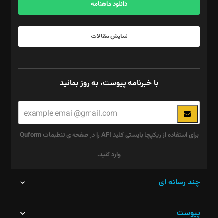
دانلود ماهنامه
نمایش مقالات
با خبرنامه پیوست، به روز بمانید
برای استفاده از ریکپچا بایستی کلید API را در صفحه ی تنظیمات Quform
وارد کنید.
این
چند رسانه ای
قسمت
پیوست
نباید