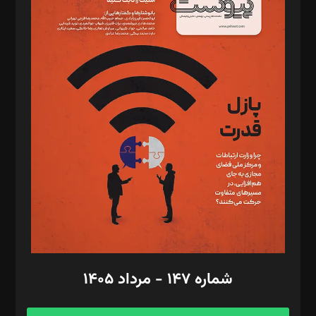
د‌بیر خدمت و تجارت: ابوالفضل رجبی
د‌بیر حقوق فناوری: حسام‌الدین ایپکچی
د‌بیر پیوست جهان: مینا پاکدل
د‌بیر تحریریه آنلاین: بابک نقاش
تحریریه‌: مجتبی محمود‌ی، آرش برهمند، یسنا امان‌پور، سروش کرمیان،
مصطفی مسجدی آرانی، ابوالفضل رجبی، زهرا فکرانه، فائزه فتحی
رستمی،مصطفی باستان
ویرایش: نگار استاد‌‌آقا
طراح یونیفرم: مجید توکلی
فیلمبرداری و عکاسی: امیر شفیعی، مانی لطفی زاده
گرافیک و صفحه‌آرایی: سید‌سبحان‌علی ثابت
مد‌یر توسعه تجاری: کامبیز برید‌
امور مالی: شاپور رهبری، محمد‌ کاظمی‌نیا
امور اد‌اری: راضیه محمود‌ی
شماره ۱۴۷ - مرداد ۱۴۰۵
مرکز تماس: ۰۲۱۴۲۸۲۴۰۰۰
آگهی و مشترکین: ۰۹۱۹۹۹۹۰۴۵۴