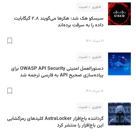
فناوری
امنیت
سیسکو هک شد: هکرها می‌گویند ۲.۸ گیگابایت
داده را به سرقت برده‌اند
۲۱ مرداد ۱۴۰۱
S
فناوری
امنیت
دستورالعمل امنیتی OWASP API Security برای
پیاده‌سازی صحیح API به فارسی ترجمه شد
۱۸ مرداد ۱۴۰۱
فناوری
امنیت
گرداننده باج‌افزار AstraLocker کلیدهای رمزگشایی
این باج‌افزار را منتشر کرد