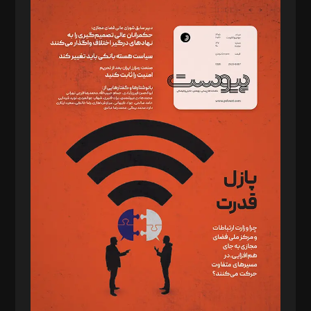
مدیر مسئول: محمدباقر اثنی‌عشری
سردبیر: مهرک محمودی
دبیر تحریریه: میثم قاسمی
د‌بیر ناداستان: سمانه سمیع
د‌بیر خدمت و تجارت: ابوالفضل رجبی
د‌بیر حقوق فناوری: حسام‌الدین ایپکچی
د‌بیر پیوست جهان: مینا پاکدل
د‌بیر تحریریه آنلاین: بابک نقاش
تحریریه‌: مجتبی محمود‌ی، آرش برهمند، یسنا امان‌پور، سروش کرمیان،
مصطفی مسجدی آرانی، ابوالفضل رجبی، زهرا فکرانه، فائزه فتحی
رستمی،مصطفی باستان
ویرایش: نگار استاد‌‌آقا
طراح یونیفرم: مجید توکلی
فیلمبرداری و عکاسی: امیر شفیعی، مانی لطفی زاده
گرافیک و صفحه‌آرایی: سید‌سبحان‌علی ثابت
مد‌یر توسعه تجاری: کامبیز برید‌