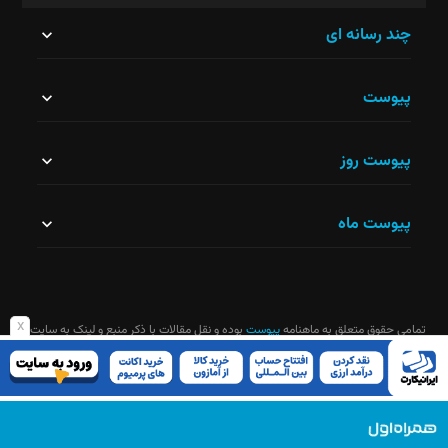
این
چند رسانه ای
قسمت
پیوست
نباید
خالی
پیوست روز
رها
شود.
پیوست ماه
x
تمامی حقوق متعلق به ماهنامه
پیوست
بوده و نقل مقالات با ذکر منبع و لینک به سایت
ماهنامه آزاد است