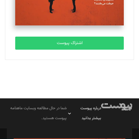
اشتراک پیوست
درباره پیوست
شما در حال مطالعه وبسایت ماهنامه
بیشتر بدانید
پیوست هستید.
صاحب امتیاز: موسسه پرسش (پویندگان راز ستاره شمال)