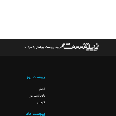
درباره پیوست بیشتر بدانید
صاحب امتیاز: موسسه پرسش (پویندگان راز ستاره شمال)
مدیر مسئول: محمدباقر اثنی‌عشری
سردبیر: مهرک محمودی
پیوست روز
دبیر تحریریه: میثم قاسمی
اخبار
یادداشت روز
کاوش
پیوست ماه