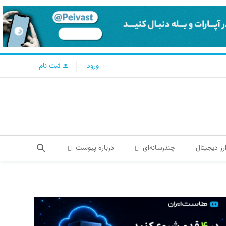
ورود
ثبت نام
رز دیجیتال
چندرسانه‌ای
درباره پیوست