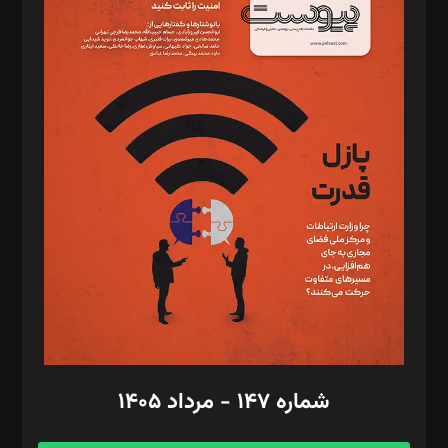
د‌بیر خدمت و تجارت: ابوالفضل رجبی
د‌بیر حقوق فناوری: حسام‌الدین ایپکچی
د‌بیر پیوست جهان: مینا پاکدل
د‌بیر تحریریه آنلاین: بابک نقاش
تحریریه‌: مجتبی محمود‌ی، آرش برهمند، یسنا امان‌پور، سروش کرمیان،
مصطفی مسجدی آرانی، ابوالفضل رجبی، زهرا فکرانه، فائزه فتحی
رستمی،مصطفی باستان
ویرایش: نگار استاد‌‌آقا
طراح یونیفرم: مجید توکلی
فیلمبرداری و عکاسی: امیر شفیعی، مانی لطفی زاده
گرافیک و صفحه‌آرایی: سید‌سبحان‌علی ثابت
مد‌یر توسعه تجاری: کامبیز برید‌
امور مالی: شاپور رهبری، محمد‌ کاظمی‌نیا
امور اد‌اری: راضیه محمود‌ی
شماره ۱۴۷ - مرداد ۱۴۰۵
مرکز تماس: ۰۲۱۴۲۸۲۴۰۰۰
آگهی و مشترکین: ۰۹۱۹۹۹۹۰۴۵۴