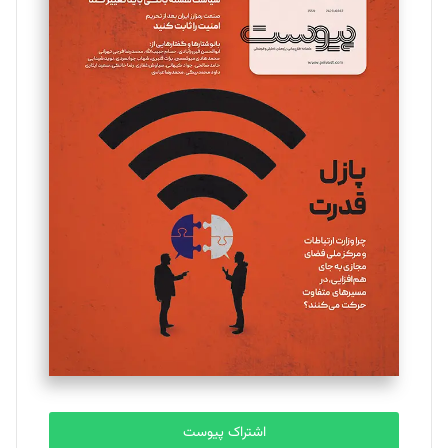
تحریریه
مینا پاکدل
تحریریه
یسنا امان‌پور
تحریریه
ملینا جعفری
تحریریه
مصطفی مسجدی آرانی
تحریریه
اشتراک پیوست