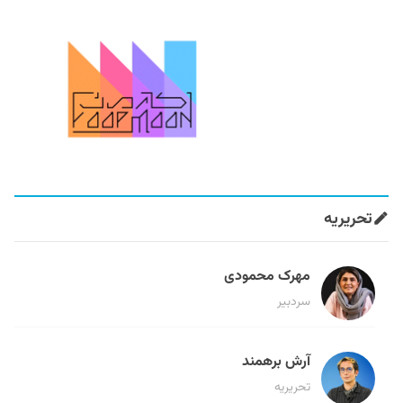
تحریریه
مهرک محمودی
سردبیر
آرش برهمند
تحریریه