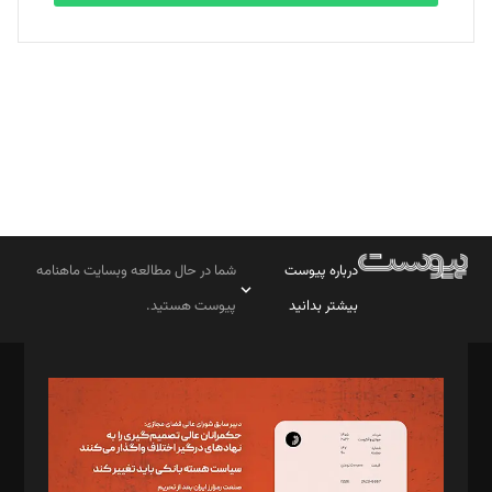
بابک نقاش
تحریریه
درباره پیوست
شما در حال مطالعه وبسایت ماهنامه
بیشتر بدانید
پیوست هستید.
صاحب امتیاز: موسسه پرسش (پویندگان راز ستاره شمال)
مدیر مسئول: محمدباقر اثنی‌عشری
سردبیر: مهرک محمودی
دبیر تحریریه: میثم قاسمی
د‌بیر ناداستان: سمانه سمیع