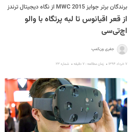
برندگان برتر جوایز MWC 2015 از نگاه دیجیتال ترندز
از قعر اقیانوس تا لبه پرتگاه با والو
اچ‌تی‌سی
جفری ون‌کمپ
S
۷ خرداد ۱۳۹۴
زمان مطالعه : ۷ دقیقه
شماره ۲۳