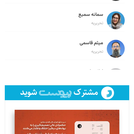
سمانه سمیع
تحریریه
میثم قاسمی
تحریریه
لیلا حنارود
تحریریه
فائزه فتحی رستمی
تحریریه
سروش کرمیان