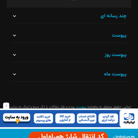
این
چند رسانه ای
قسمت
پیوست
نباید
خالی
پیوست روز
رها
شود.
پیوست ماه
x
تمامی حقوق متعلق به ماهنامه
پیوست
بوده و نقل مقالات با ذکر منبع و لینک به سایت
ماهنامه آزاد است