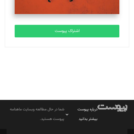
مصطفی مسجدی آرانی
تحریریه
اشتراک پیوست
بابک نقاش
تحریریه
درباره پیوست
شما در حال مطالعه وبسایت ماهنامه
بیشتر بدانید
پیوست هستید.
صاحب امتیاز: موسسه پرسش (پویندگان راز ستاره شمال)