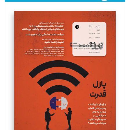
فائزه فتحی رستمی
تحریریه
سروش کرمیان
تحریریه
مینا پاکدل
تحریریه
یسنا امان‌پور
تحریریه
ملینا جعفری
تحریریه