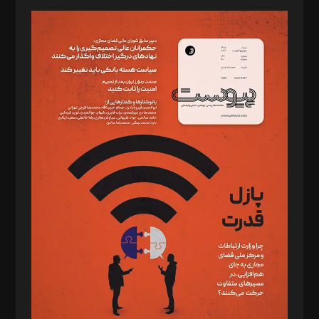
مدیر مسئول: محمدباقر اثنی‌عشری
سردبیر: مهرک محمودی
دبیر تحریریه: میثم قاسمی
د‌بیر ناداستان: سمانه سمیع
د‌بیر خدمت و تجارت: ابوالفضل رجبی
د‌بیر حقوق فناوری: حسام‌الدین ایپکچی
د‌بیر پیوست جهان: مینا پاکدل
د‌بیر تحریریه آنلاین: بابک نقاش
تحریریه‌: مجتبی محمود‌ی، آرش برهمند، یسنا امان‌پور، سروش کرمیان،
مصطفی مسجدی آرانی، ابوالفضل رجبی، زهرا فکرانه، فائزه فتحی
رستمی،مصطفی باستان
ویرایش: نگار استاد‌‌آقا
طراح یونیفرم: مجید توکلی
فیلمبرداری و عکاسی: امیر شفیعی، مانی لطفی زاده
گرافیک و صفحه‌آرایی: سید‌سبحان‌علی ثابت
مد‌یر توسعه تجاری: کامبیز برید‌