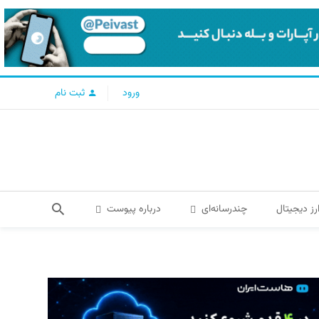
ورود
ثبت نام
رز دیجیتال
چندرسانه‌ای
درباره پیوست