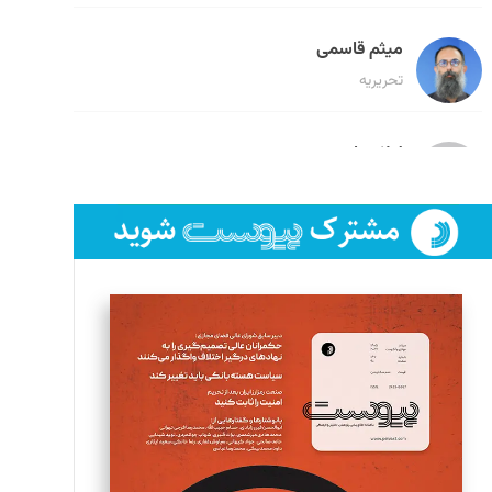
میثم قاسمی
تحریریه
لیلا حنارود
تحریریه
فائزه فتحی رستمی
تحریریه
سروش کرمیان
تحریریه
مینا پاکدل