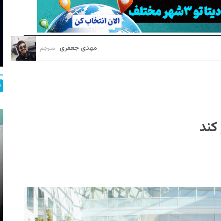
مهدی جعفری
مترجم
کند