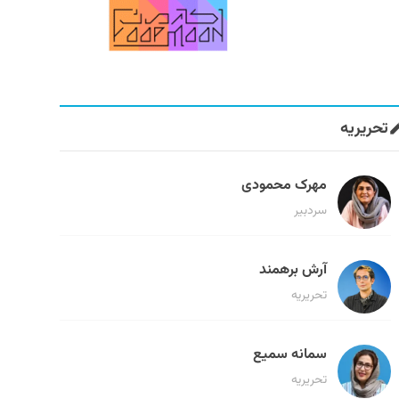
تحریریه
مهرک محمودی
سردبیر
آرش برهمند
تحریریه
سمانه سمیع
تحریریه