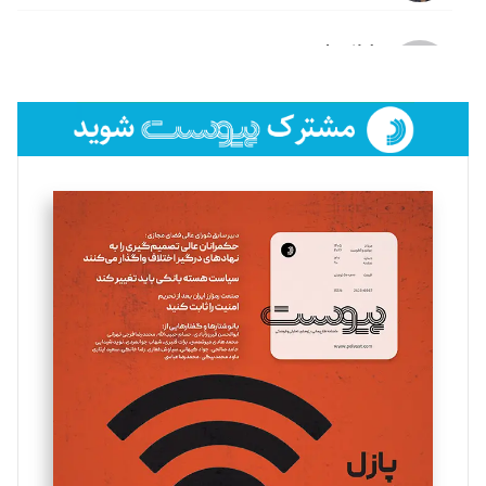
لیلا حنارود
تحریریه
فائزه فتحی رستمی
تحریریه
سروش کرمیان
تحریریه
مینا پاکدل
تحریریه
یسنا امان‌پور