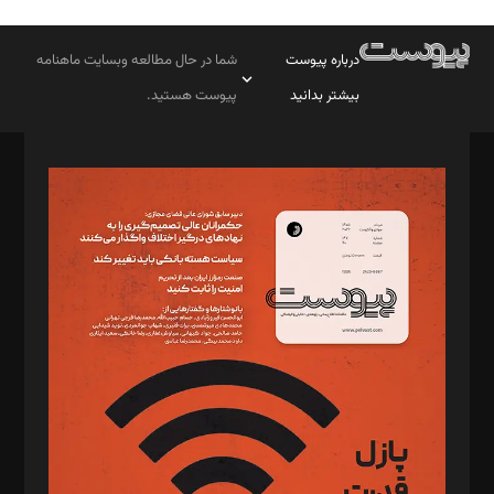
درباره پیوست
شما در حال مطالعه وبسایت ماهنامه
بیشتر بدانید
پیوست هستید.
صاحب امتیاز: موسسه پرسش (پویندگان راز ستاره شمال)
مدیر مسئول: محمدباقر اثنی‌عشری
سردبیر: مهرک محمودی
دبیر تحریریه: میثم قاسمی
د‌بیر ناداستان: سمانه سمیع
د‌بیر خدمت و تجارت: ابوالفضل رجبی
د‌بیر حقوق فناوری: حسام‌الدین ایپکچی
د‌بیر پیوست جهان: مینا پاکدل
د‌بیر تحریریه آنلاین: بابک نقاش
تحریریه‌: مجتبی محمود‌ی، آرش برهمند، یسنا امان‌پور، سروش کرمیان،
مصطفی مسجدی آرانی، ابوالفضل رجبی، زهرا فکرانه، فائزه فتحی
رستمی،مصطفی باستان