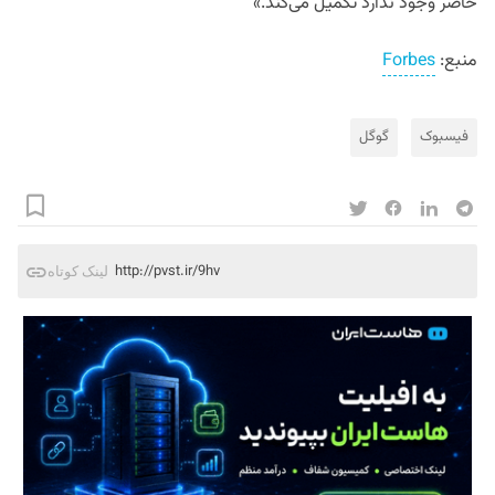
حاضر وجود ندارد تکمیل می‌کند.»
منبع:
Forbes
فیسبوک
گوگل
http://pvst.ir/9hv
لینک کوتاه