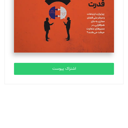
تحریریه
ملینا جعفری
تحریریه
مصطفی مسجدی آرانی
تحریریه
اشتراک پیوست
بابک نقاش
تحریریه