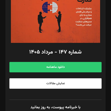
ویرایش: نگار استاد‌‌آقا
طراح یونیفرم: مجید توکلی
فیلمبرداری و عکاسی: امیر شفیعی، مانی لطفی زاده
گرافیک و صفحه‌آرایی: سید‌سبحان‌علی ثابت
مد‌یر توسعه تجاری: کامبیز برید‌
امور مالی: شاپور رهبری، محمد‌ کاظمی‌نیا
امور اد‌اری: راضیه محمود‌ی
شماره ۱۴۷ - مرداد ۱۴۰۵
مرکز تماس: ۰۲۱۴۲۸۲۴۰۰۰
آگهی و مشترکین: ۰۹۱۹۹۹۹۰۴۵۴
دانلود ماهنامه
نمایش مقالات
با خبرنامه پیوست، به روز بمانید