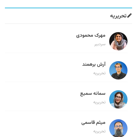
تحریریه
مهرک محمودی
سردبیر
آرش برهمند
تحریریه
سمانه سمیع
تحریریه
میثم قاسمی
تحریریه